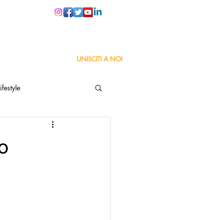
PER LE SCUOLE
UNISCITI A NOI
ifestyle
ta
Orgoglio Italiano
o
Pensiero positivo
nza Goodnews