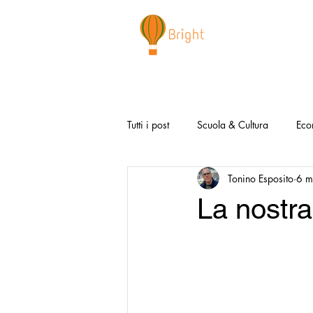
CHI SIAMO
NEWSLETTER
I 
Tutti i post
Scuola & Cultura
Eco
Tonino Esposito
6 m
Media & Social
Canzoni Positi
La nostr
Salute e Benessere
Redazionali
Modello Napoli
Video la Buon