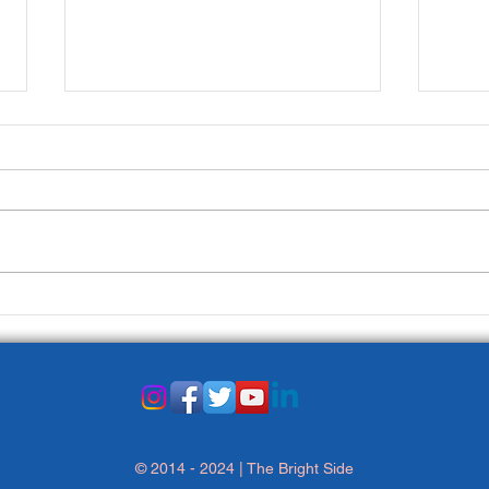
La Prima Pagina del 3
La P
gennaio
dice
© 2014 - 2024 | The Bright Side