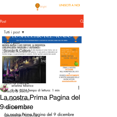
UNISCITI A NOI
Post
Tutti i post
Tutti i post
Scuola & Cultura
Economia & Impresa
Ecologia & Ambiente
Europa
Sport & Lifestyle
arianna talarico
9 dic 2024
Tempo di lettura: 1 min
Media & Social
La nostra Prima Pagina del
Canzoni Positive
9 dicembre
Interviste Positive
La nostra Prima Pagina del 9 dicembre 
Questionari Positività