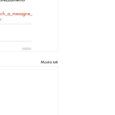
oach_a_mesagne_
/
Mostra tutti