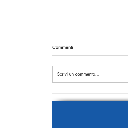
Commenti
Scrivi un commento...
Più cronaca bianca, meno
cronaca nera!