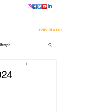
PER LE SCUOLE
UNISCITI A NOI
ifestyle
ta
Orgoglio Italiano
024
Pensiero positivo
nza Goodnews