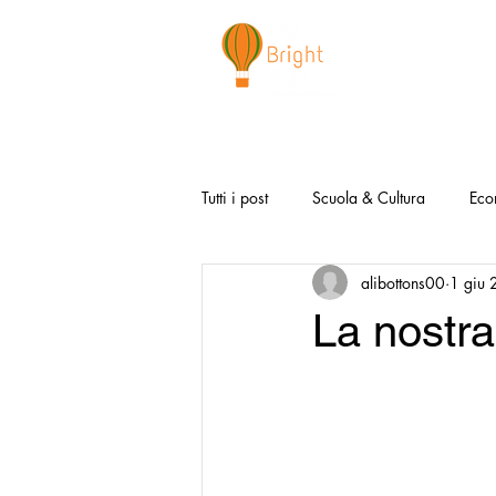
CHI SIAMO
NEWSLETTER
I 
Tutti i post
Scuola & Cultura
Eco
alibottons00
1 giu
Media & Social
Canzoni Positi
La nostra
Salute e Benessere
Redazionali
Modello Napoli
Video la Buon