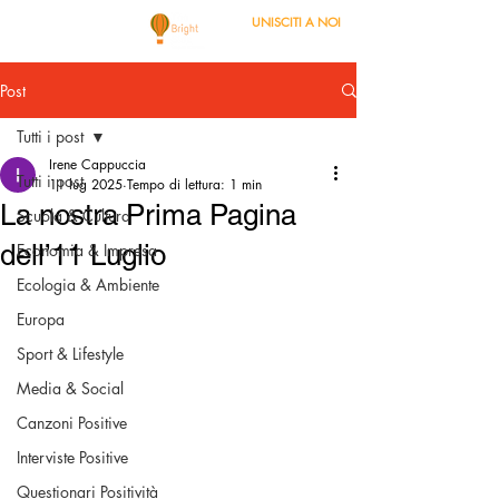
UNISCITI A NOI
Post
Tutti i post
Irene Cappuccia
Tutti i post
11 lug 2025
Tempo di lettura: 1 min
La nostra Prima Pagina
Scuola & Cultura
dell’11 Luglio
Economia & Impresa
Ecologia & Ambiente
Europa
Sport & Lifestyle
Media & Social
Canzoni Positive
Interviste Positive
Questionari Positività