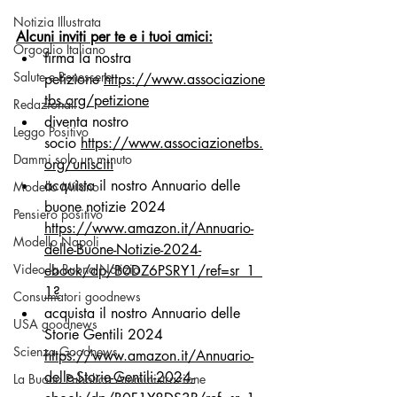
Notizia Illustrata
Alcuni inviti per te e i tuoi amici:
Orgoglio Italiano
firma la nostra 
Salute e Benessere
petizione 
https://www.associazione
tbs.org/petizione
Redazionali
diventa nostro 
Leggo Positivo
socio 
https://www.associazionetbs.
Dammi solo un minuto
org/unisciti
acquista il nostro Annuario delle 
Modello Milano
buone notizie 2024 
Pensiero positivo
https://www.amazon.it/Annuario-
Modello Napoli
delle-Buone-Notizie-2024-
Video la Buona Notizia
ebook/dp/B0DZ6PSRY1/ref=sr_1_
1
?
Consumatori goodnews
acquista il nostro Annuario delle 
USA goodnews
Storie Gentili 2024 
Scienza Goodnews
https://www.amazon.it/Annuario-
delle-Storie-Gentili-2024-
La Buona Pubblica Amministrazione