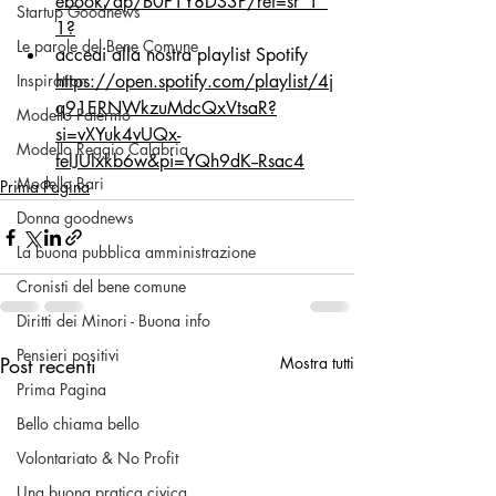
ebook/dp/B0F1Y8DS3P/ref=sr_1_
Startup Goodnews
1
?
Le parole del Bene Comune
accedi alla nostra playlist Spotify 
Inspiration
https://open.spotify.com/playlist/4j
q91ERNWkzuMdcQxVtsaR?
Modello Palermo
si=vXYuk4vUQx-
Modello Reggio Calabria
felJUlxkb6w&pi=YQh9dK--Rsac4
Modello Bari
Prima Pagina
Donna goodnews
La buona pubblica amministrazione
Cronisti del bene comune
Diritti dei Minori - Buona info
Pensieri positivi
Post recenti
Mostra tutti
Prima Pagina
Bello chiama bello
Volontariato & No Profit
Una buona pratica civica