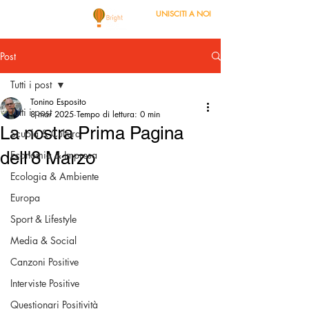
UNISCITI A NOI
Post
Tutti i post
Tonino Esposito
Tutti i post
8 mar 2025
Tempo di lettura: 0 min
La nostra Prima Pagina
Scuola & Cultura
dell'8 Marzo
Economia & Impresa
Ecologia & Ambiente
Europa
Sport & Lifestyle
Media & Social
Canzoni Positive
Interviste Positive
Questionari Positività