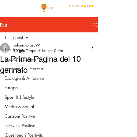
UNISCITI A NOI
Post
Tutti i post
salanicholas599
Tutti i post
10 gen
Tempo di lettura: 0 min
La Prima Pagina del 10
Scuola & Cultura
gennaio
Economia & Impresa
Ecologia & Ambiente
Europa
Sport & Lifestyle
Media & Social
Canzoni Positive
Interviste Positive
Questionari Positività