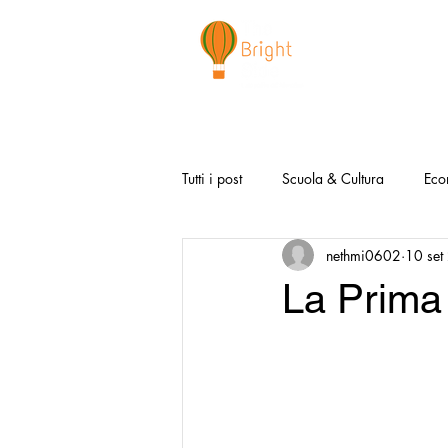
CHI SIAMO
NEWSLETTER
I 
Tutti i post
Scuola & Cultura
Eco
nethmi0602
10 set
Media & Social
Canzoni Positi
La Prima
Salute e Benessere
Redazionali
Modello Napoli
Video la Buon