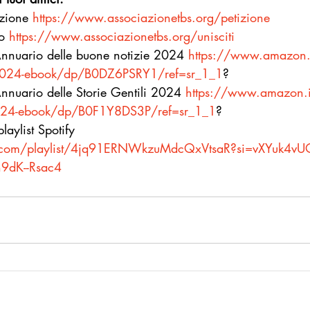
izione 
https://www.associazionetbs.org/petizione
o 
https://www.associazionetbs.org/unisciti
 Annuario delle buone notizie 2024 
https://www.amazon.
e-2024-ebook/dp/B0DZ6PSRY1/ref=sr_1_1
?
Annuario delle Storie Gentili 2024 
https://www.amazon.i
i-2024-ebook/dp/B0F1Y8DS3P/ref=sr_1_1
?
laylist Spotify 
fy.com/playlist/4jq91ERNWkzuMdcQxVtsaR?si=vXYuk4vU
9dK--Rsac4