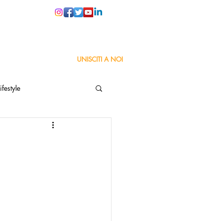
PER LE SCUOLE
UNISCITI A NOI
ifestyle
ta
Orgoglio Italiano
Pensiero positivo
nza Goodnews