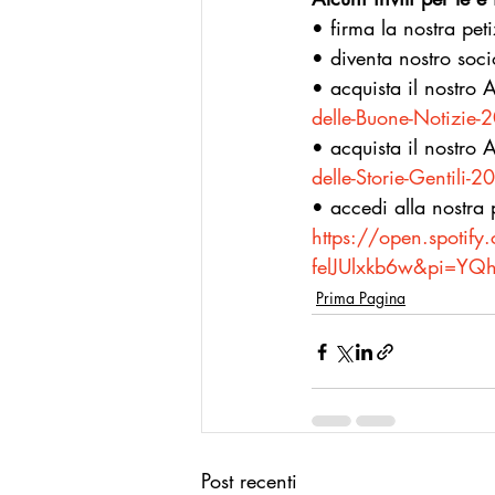
• firma la nostra pet
• diventa nostro soci
• acquista il nostro
delle-Buone-Notizi
• acquista il nostro 
delle-Storie-Gentil
• accedi alla nostra p
https://open.spoti
felJUlxkb6w&pi=YQh
Prima Pagina
Post recenti