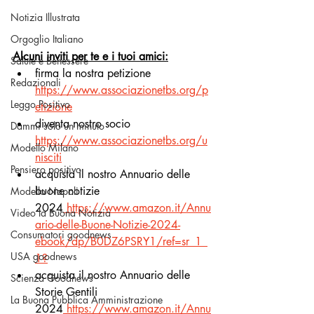
Notizia Illustrata
Orgoglio Italiano
Alcuni inviti per te e i tuoi amici:
Salute e Benessere
firma la nostra petizione 
Redazionali
https://www.associazionetbs.org/p
Leggo Positivo
etizione
diventa nostro socio 
Dammi solo un minuto
https://www.associazionetbs.org/u
Modello Milano
nisciti
Pensiero positivo
acquista il nostro Annuario delle 
buone notizie 
Modello Napoli
2024
https://www.amazon.it/Annu
Video la Buona Notizia
ario-delle-Buone-Notizie-2024-
Consumatori goodnews
ebook/dp/B0DZ6PSRY1/ref=sr_1_
USA goodnews
1
?
acquista il nostro Annuario delle 
Scienza Goodnews
Storie Gentili 
La Buona Pubblica Amministrazione
2024
https://www.amazon.it/Annu