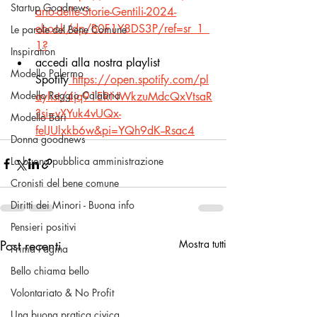
Startup Goodnews
ario-delle-Storie-Gentili-2024-
ebook/dp/B0F1Y8DS3P/ref=sr_1_
Le parole del Bene Comune
1
?
Inspiration
accedi alla nostra playlist 
Modello Palermo
Spotify
https://open.spotify.com/pl
Modello Reggio Calabria
aylist/4jq91ERNWkzuMdcQxVtsaR
?si=vXYuk4vUQx-
Modello Bari
felJUlxkb6w&pi=YQh9dK--Rsac4
Donna goodnews
La buona pubblica amministrazione
Cronisti del bene comune
Diritti dei Minori - Buona info
Pensieri positivi
Post recenti
Mostra tutti
Prima Pagina
Bello chiama bello
Volontariato & No Profit
Una buona pratica civica