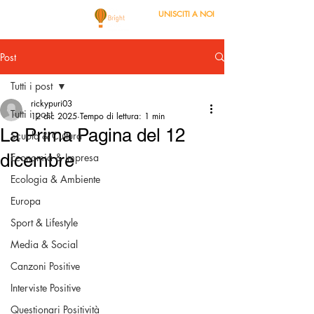
UNISCITI A NOI
Post
Tutti i post
rickypuri03
Tutti i post
12 dic 2025
Tempo di lettura: 1 min
La Prima Pagina del 12
Scuola & Cultura
dicembre
Economia & Impresa
Ecologia & Ambiente
Europa
Sport & Lifestyle
Media & Social
Canzoni Positive
Interviste Positive
Questionari Positività