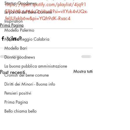
Startup Goodnews
https://open.spotify.com/playlist/4jq91
ERNWkzuMdcQxVtsaR?si=vXYuk4vUQx-
Le parole del Bene Comune
felJUlxkb6w&pi=YQh9dK--Rsac4
Inspiration
Prima Pagina
Modello Palermo
Modello Reggio Calabria
Modello Bari
Donna goodnews
La buona pubblica amministrazione
Post recenti
Mostra tutti
Cronisti del bene comune
Diritti dei Minori - Buona info
Pensieri positivi
Prima Pagina
Bello chiama bello
Volontariato & No Profit
Una buona pratica civica