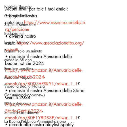
Notizia Illustrata
Alcuni inviti per te e i tuoi amici:
• firma la nostra 
Orgoglio Italiano
petizione 
https://www.associazionetbs.o
Salute e Benessere
rg/petizione
Redazionali
• diventa nostro 
Leggo Positivo
socio 
https://www.associazionetbs.org/
unisciti
Dammi solo un minuto
• acquista il nostro Annuario delle 
Modello Milano
buone notizie 2024 
Pensiero positivo
https://www.amazon.it/Annuario-delle-
Buone-Notizie-2024-
Modello Napoli
ebook/dp/B0DZ6PSRY1/ref=sr_1_1
?
Video la Buona Notizia
• acquista il nostro Annuario delle Storie 
Consumatori goodnews
Gentili 2024 
USA goodnews
https://www.amazon.it/Annuario-delle-
Storie-Gentili-2024-
Scienza Goodnews
ebook/dp/B0F1Y8DS3P/ref=sr_1_1
?
La Buona Pubblica Amministrazione
• accedi alla nostra playlist Spotify 