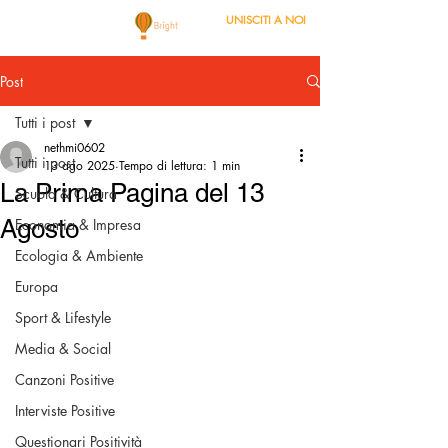
UNISCITI A NOI
Post
Tutti i post
nethmi0602
Tutti i post
13 ago 2025
Tempo di lettura: 1 min
La Prima Pagina del 13
Scuola & Cultura
Agosto
Economia & Impresa
Ecologia & Ambiente
Europa
Sport & Lifestyle
Media & Social
Canzoni Positive
Interviste Positive
Questionari Positività