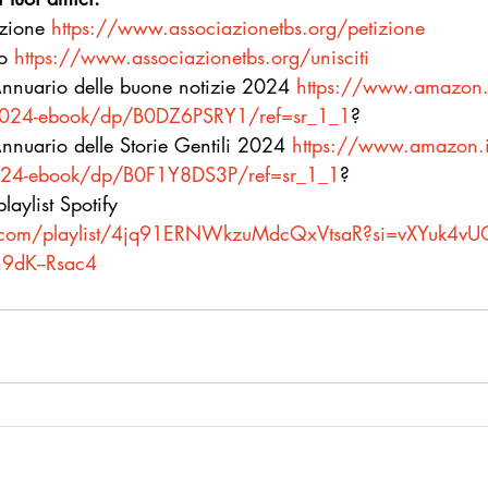
izione 
https://www.associazionetbs.org/petizione
o 
https://www.associazionetbs.org/unisciti
 Annuario delle buone notizie 2024 
https://www.amazon.
e-2024-ebook/dp/B0DZ6PSRY1/ref=sr_1_1
?
Annuario delle Storie Gentili 2024 
https://www.amazon.i
i-2024-ebook/dp/B0F1Y8DS3P/ref=sr_1_1
?
laylist Spotify 
fy.com/playlist/4jq91ERNWkzuMdcQxVtsaR?si=vXYuk4vU
9dK--Rsac4