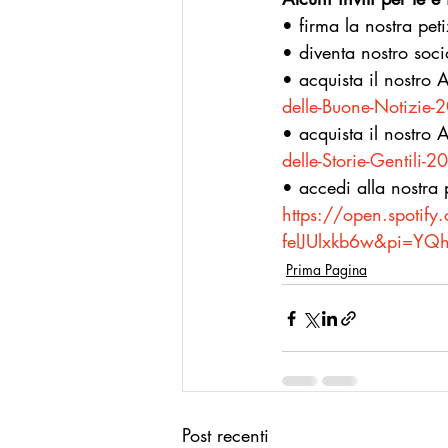
• firma la nostra pet
• diventa nostro soci
• acquista il nostro
delle-Buone-Notizi
• acquista il nostro 
delle-Storie-Gentil
• accedi alla nostra p
https://open.spoti
felJUlxkb6w&pi=YQh
Prima Pagina
Post recenti