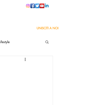
PER LE SCUOLE
UNISCITI A NOI
ifestyle
ta
Orgoglio Italiano
Pensiero positivo
nza Goodnews