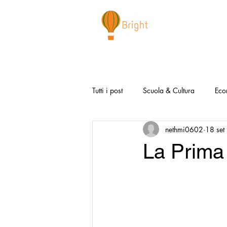
CHI SIAMO
NEWSLETTER
I 
Tutti i post
Scuola & Cultura
Eco
nethmi0602
18 set
Media & Social
Canzoni Positi
La Prima
Salute e Benessere
Redazionali
Modello Napoli
Video la Buon