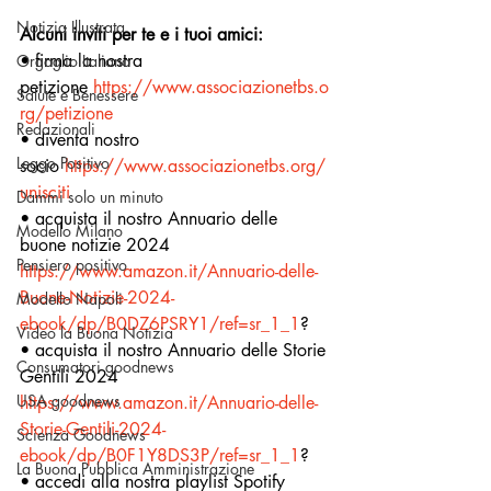
Notizia Illustrata
Alcuni inviti per te e i tuoi amici:
• firma la nostra 
Orgoglio Italiano
petizione 
https://www.associazionetbs.o
Salute e Benessere
rg/petizione
Redazionali
• diventa nostro 
Leggo Positivo
socio 
https://www.associazionetbs.org/
unisciti
Dammi solo un minuto
• acquista il nostro Annuario delle 
Modello Milano
buone notizie 2024 
Pensiero positivo
https://www.amazon.it/Annuario-delle-
Buone-Notizie-2024-
Modello Napoli
ebook/dp/B0DZ6PSRY1/ref=sr_1_1
?
Video la Buona Notizia
• acquista il nostro Annuario delle Storie 
Consumatori goodnews
Gentili 2024 
USA goodnews
https://www.amazon.it/Annuario-delle-
Storie-Gentili-2024-
Scienza Goodnews
ebook/dp/B0F1Y8DS3P/ref=sr_1_1
?
La Buona Pubblica Amministrazione
• accedi alla nostra playlist Spotify 