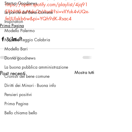
Startup Goodnews
https://open.spotify.com/playlist/4jq91
ERNWkzuMdcQxVtsaR?si=vXYuk4vUQx-
Le parole del Bene Comune
felJUlxkb6w&pi=YQh9dK--Rsac4
Inspiration
Prima Pagina
Modello Palermo
Modello Reggio Calabria
Modello Bari
Donna goodnews
La buona pubblica amministrazione
Post recenti
Mostra tutti
Cronisti del bene comune
Diritti dei Minori - Buona info
Pensieri positivi
Prima Pagina
Bello chiama bello
Volontariato & No Profit
Una buona pratica civica