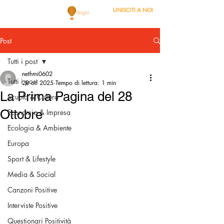
UNISCITI A NOI
Post
Tutti i post
nethmi0602
Tutti i post
28 ott 2025
Tempo di lettura: 1 min
La Prima Pagina del 28
Scuola & Cultura
Ottobre
Economia & Impresa
Ecologia & Ambiente
Europa
Sport & Lifestyle
Media & Social
Canzoni Positive
Interviste Positive
Questionari Positività