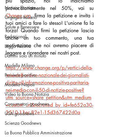
più spazio, noi lo indichiamo 
Notizia Illustrata
provocatoriamente nel 50%, vai su 
Change.org
, firma la petizione e invita i 
Orgoglio Italiano
tuoi amici a fare lo stesso! L'unione fa la 
Salute e Benessere
forza! Quando firmi la petizione lascia 
Redazionali
anche un tuo commento, una tua 
motivazione che noi avremo piacere di 
Leggo Positivo
leggere e riprendere nei nostri post.
Dammi solo un minuto
Modello Milano
https://www.change.org/p/vertici-della-
Pensiero positivo
rai-e-dell-ordine-nazionale-dei-giornalisti-
diritto-all-informazione-positiva-paritaria-
Modello Napoli
nei-media-con-il-50-di-notizie-positive?
Video la Buona Notizia
utm_source=share_petition&utm_medium
Consumatori goodnews
=custom_url&recruited_by_id=fe652a30-
2510-11ec-82e1-15d367422d0a
USA goodnews
Scienza Goodnews
La Buona Pubblica Amministrazione