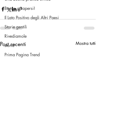
Buono a sapersi!
Il Lato Positivo degli Altri Paesi
Storie gentili
Rivediamole
Post recenti
Mostra tutti
storie
Prima Pagina Trend