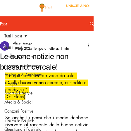
UNISCITI A NOI
Post
Tutti i post
Alice Perego
Tutti i post
19 lug 2025
Tempo di lettura: 1 min
Le buone notizie non
Scuola & Cultura
bussano: cercale!
Economia & Impresa
Ecologia & Ambiente
"Le notizie cattive arrivano da sole. 
Quelle buone vanno cercate, custodite e 
Europa
condivise." 
Sport & Lifestyle
(G. Floris)
Media & Social
Canzoni Positive
Se anche tu pensi che i media debbano 
Interviste Positive
riservare al racconto delle buone notizie 
Questionari Positività