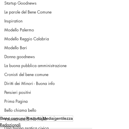
Startup Goodnews
Le parole del Bene Comune
Inspiration
Modello Palermo
Modello Reggio Calabria
Modello Bari
Donna goodnews
La buona pubblica amministrazione
Cronisti del bene comune
Diritti dei Minori - Buona info
Pensieri positivi
Prima Pagina
Bello chiama bello
Bene comune
Positività
Media
gentilezza
Volontariato & No Profit
Redazionali
Una buona pratica civica