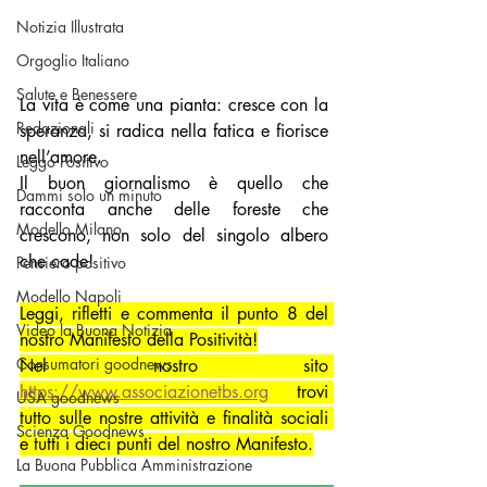
Notizia Illustrata
Orgoglio Italiano
Salute e Benessere
La vita è come una pianta: cresce con la 
Redazionali
speranza, si radica nella fatica e fiorisce 
nell’amore.
Leggo Positivo
Il buon giornalismo è quello che 
Dammi solo un minuto
racconta anche delle foreste che 
Modello Milano
crescono, non solo del singolo albero 
che cade!
Pensiero positivo
Modello Napoli
Leggi, rifletti e commenta il punto 8 del 
Video la Buona Notizia
nostro Manifesto della Positività!
Consumatori goodnews
Nel nostro sito 
https://www.associazionetbs.org
 trovi 
USA goodnews
tutto sulle nostre attività e finalità sociali 
Scienza Goodnews
e tutti i dieci punti del nostro Manifesto.
La Buona Pubblica Amministrazione