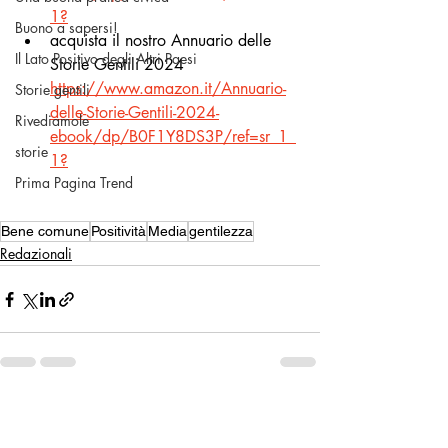
1
?
Buono a sapersi!
acquista il nostro Annuario delle 
Il Lato Positivo degli Altri Paesi
Storie Gentili 2024 
https://www.amazon.it/Annuario-
Storie gentili
delle-Storie-Gentili-2024-
Rivediamole
ebook/dp/B0F1Y8DS3P/ref=sr_1_
storie
1
?
Prima Pagina Trend
Bene comune
Positività
Media
gentilezza
Redazionali
Post recenti
Mostra tutti