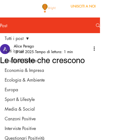
UNISCITI A NOI
Post
Tutti i post
Alice Perego
Tutti i post
15 set 2025
Tempo di lettura: 1 min
Le foreste che crescono
Scuola & Cultura
Economia & Impresa
Ecologia & Ambiente
Europa
Sport & Lifestyle
Media & Social
Canzoni Positive
Interviste Positive
Questionari Positività