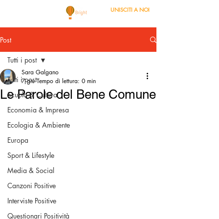
UNISCITI A NOI
Post
Tutti i post
Sara Galgano
Tutti i post
7 giu
Tempo di lettura: 0 min
Le Parole del Bene Comune
Scuola & Cultura
Economia & Impresa
Ecologia & Ambiente
Europa
Sport & Lifestyle
Media & Social
Canzoni Positive
Interviste Positive
Questionari Positività