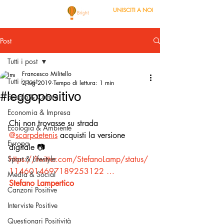
UNISCITI A NOI
Post
Tutti i post
Francesco Militello
Tutti i post
2 lug 2019
Tempo di lettura: 1 min
#leggopositivo
Scuola & Cultura
Economia & Impresa
Chi non trovasse su strada 
Ecologia & Ambiente
@
scarpdetenis
 acquisti la versione 
Europa
digitale 📷 
Sport & Lifestyle
https://twitter.com/StefanoLamp/status/
1146014697189253122 …
Media & Social
Stefano Lampertico
Canzoni Positive
Interviste Positive
Questionari Positività