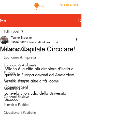
UNISCITI A NOI
Post
Tutti i post
Tonino Esposito
Tutti i post
19 set 2020
Tempo di lettura: 1 min
Milano Capitale Circolare!
Scuola & Cultura
Economia & Impresa
Ecologia & Ambiente
Milano é la città più circolare d'Italia e 
Europa
quarta in Europa davanti ad Amsterdam, 
Sport & Lifestyle
Londra e tante altre città  come 
Copenaghen! 
Media & Social
Lo rivela uno studio della Università 
Canzoni Positive
Bicocca 
Interviste Positive
Questionari Positività