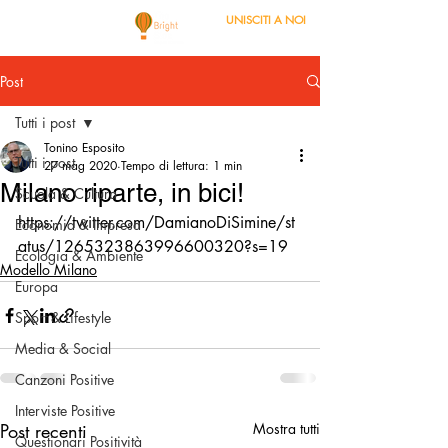
UNISCITI A NOI
Post
Tutti i post
Tonino Esposito
Tutti i post
27 mag 2020
Tempo di lettura: 1 min
Milano riparte, in bici!
Scuola & Cultura
https://twitter.com/DamianoDiSimine/st
Economia & Impresa
atus/1265323863996600320?s=19
Ecologia & Ambiente
Modello Milano
Europa
Sport & Lifestyle
Media & Social
Canzoni Positive
Interviste Positive
Post recenti
Mostra tutti
Questionari Positività