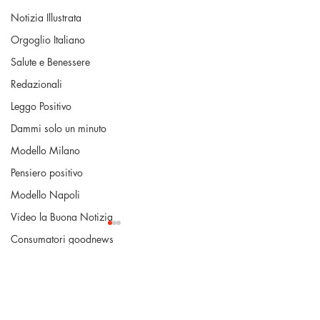
Notizia Illustrata
Orgoglio Italiano
Salute e Benessere
Redazionali
Leggo Positivo
Dammi solo un minuto
Modello Milano
Pensiero positivo
Modello Napoli
Video la Buona Notizia
Consumatori goodnews
USA goodnews
Commenti
Scienza Goodnews
La Buona Pubblica Amministrazione