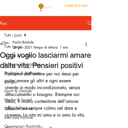
UNISCITI A NOI
Post
Tutti i post
Paola Badiale
Tutti i post
28 gen 2021
Tempo di lettura: 1 min
Oggi voglio lasciarmi amare
Scuola & Cultura
dalla vita. Pensieri positivi
Economia & Impresa
Ecologia & Ambiente
Partiamo dall'amore per noi stessi per 
poter amare gli altri e ogni essere 
Europa
vivente in modo incondizionato, senza 
Sport & Lifestyle
attaccamento o bisogno. Riempire noi 
Media & Social
stessi, il nostro contenitore dell'amore 
affinché sia sempre colmo nel dare e 
Canzoni Positive
ricevere. La vita mi ama e io amo la vita.
Interviste Positive
Questionari Positività