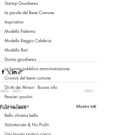
Startup Goodnews
Le parole del Bene Comune
Inspiration
Modello Palermo
Modello Reggio Calabria
Modello Bari
Donna goodnews
La buona pubblica amministrazione
Cronisti del bene comune
Diritti dei Minori - Buona info
Pensieri positivi
Prima Pagina
Post recenti
Mostra tutti
Bello chiama bello
Volontariato & No Profit
Una buona pratica civica