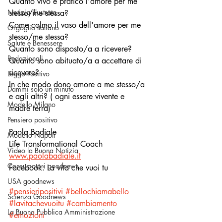
Quanto vivo e pratico l'amore per me 
Notizia Illustrata
stesso/me stessa?
Come colmo il vaso dell'amore per me 
Orgoglio Italiano
stesso/me stessa?
Salute e Benessere
Quanto sono disposto/a a ricevere?
Redazionali
Quanto sono abituato/a a accettare di 
ricevere?
Leggo Positivo
In che modo dono amore a me stesso/a 
Dammi solo un minuto
e agli altri? ( ogni essere vivente e 
Modello Milano
madre terra)
Pensiero positivo
Paola Badiale
Modello Napoli
Life Transformational Coach
Video la Buona Notizia
www.paolabadiale.it
Consumatori goodnews
Facebook: La vita che vuoi tu
USA goodnews
#pensieripositivi
#bellochiamabello
Scienza Goodnews
#lavitachevuoitu
#cambiamento
La Buona Pubblica Amministrazione
#emozioni