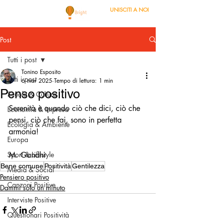
UNISCITI A NOI
Post
Tutti i post
Tonino Esposito
Tutti i post
6 mar 2025
Tempo di lettura: 1 min
Penso positivo
Scuola & Cultura
Serenità è quando ciò che dici, ciò che 
Economia & Impresa
pensi, ciò che fai, sono in perfetta 
Ecologia & Ambiente
armonia!
Europa
Sport & Lifestyle
M. Gandhi
Bene comune
Positività
Gentilezza
Media & Social
Pensiero positivo
Canzoni Positive
Dammi solo un minuto
Interviste Positive
Questionari Positività