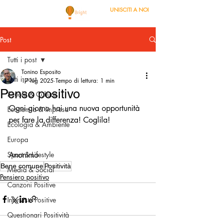
UNISCITI A NOI
Post
Tutti i post
Tonino Esposito
Tutti i post
17 lug 2025
Tempo di lettura: 1 min
Penso positivo
Scuola & Cultura
Ogni giorno hai una nuova opportunità 
Economia & Impresa
per fare la differenza! Coglila!
Ecologia & Ambiente
Europa
Sport & Lifestyle
Anonimo 
Bene comune
Positività
Media & Social
Pensiero positivo
Canzoni Positive
Interviste Positive
Questionari Positività