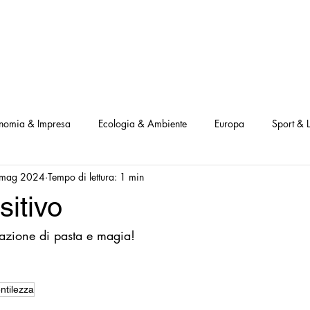
NOSTRI PROGETTI
LE NOSTRE ATTIVITA'
I NOSTRI PARTNERS
nomia & Impresa
Ecologia & Ambiente
Europa
Sport & L
 mag 2024
Tempo di lettura: 1 min
ve
Interviste Positive
Questionari Positività
Notizia Illustra
itivo
azione di pasta e magia! 
Leggo Positivo
Dammi solo un minuto
Modello Milano
a Notizia
Consumatori goodnews
USA goodnews
Scie
ntilezza