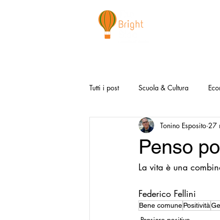
CHI SIAMO
NEWSLETTER
I 
Tutti i post
Scuola & Cultura
Eco
Tonino Esposito
27
Media & Social
Canzoni Positi
Penso pos
La vita è una combin
Salute e Benessere
Redazionali
Federico Fellini
Modello Napoli
Video la Buon
Bene comune
Positività
Ge
Pensiero positivo