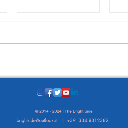
Circondati di persone felici!
Vai 
© 2014 - 2024 | The Bright Side
brightside@outlook.it
| +39 334.8312382