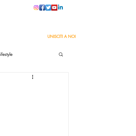
PER LE SCUOLE
UNISCITI A NOI
ifestyle
ta
Orgoglio Italiano
Pensiero positivo
nza Goodnews