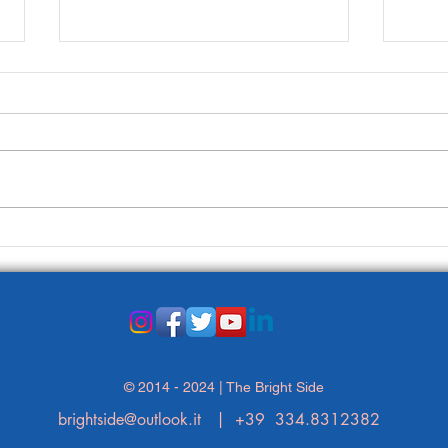
Prima Pagina dell’8 agosto
Il la
© 2014 - 2024 | The Bright Side
brightside@outlook.it
| +39 334.8312382