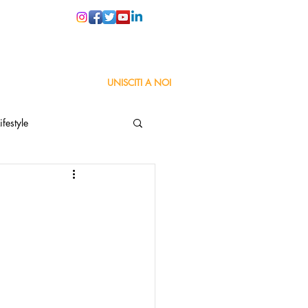
PER LE SCUOLE
UNISCITI A NOI
ifestyle
ta
Orgoglio Italiano
Pensiero positivo
nza Goodnews