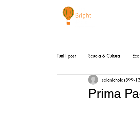
CHI SIAMO
NEWSLETTER
I 
Tutti i post
Scuola & Cultura
Eco
salanicholas599
13
Media & Social
Canzoni Positi
Prima Pa
Salute e Benessere
Redazionali
Modello Napoli
Video la Buon