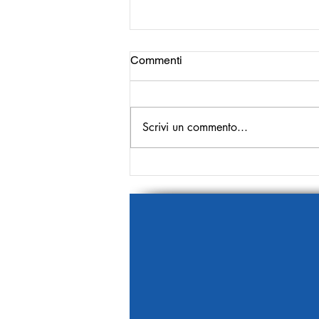
Commenti
Scrivi un commento...
Più cronaca bianca, meno
cronaca nera!