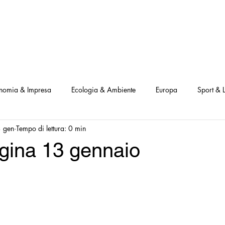
NOSTRI PROGETTI
LE NOSTRE ATTIVITA'
I NOSTRI PARTNERS
nomia & Impresa
Ecologia & Ambiente
Europa
Sport & L
 gen
Tempo di lettura: 0 min
ve
Interviste Positive
Questionari Positività
Notizia Illustra
gina 13 gennaio
Leggo Positivo
Dammi solo un minuto
Modello Milano
a Notizia
Consumatori goodnews
USA goodnews
Scie