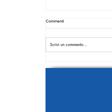
Commenti
Scrivi un commento...
Più cronaca bianca, meno
cronaca nera!