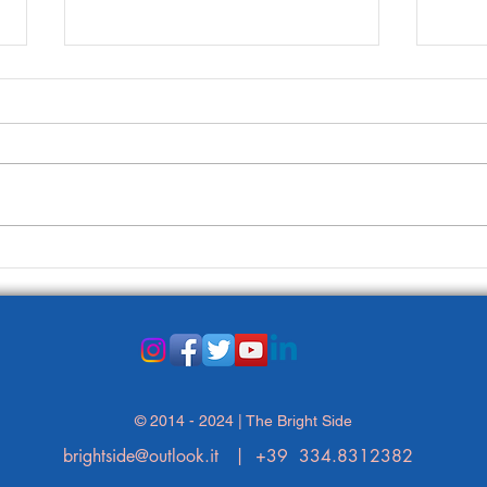
Prim
Il lato positivo degli altri Paesi
© 2014 - 2024 | The Bright Side
brightside@outlook.it
| +39 334.8312382