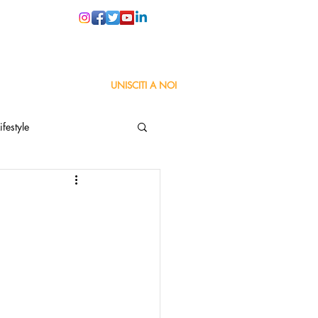
PER LE SCUOLE
UNISCITI A NOI
ifestyle
ta
Orgoglio Italiano
Pensiero positivo
nza Goodnews