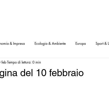
NOSTRI PROGETTI
LE NOSTRE ATTIVITA'
I NOSTRI PARTNERS
nomia & Impresa
Ecologia & Ambiente
Europa
Sport & L
 feb
Tempo di lettura: 0 min
ve
Interviste Positive
Questionari Positività
Notizia Illustra
ina del 10 febbraio
Leggo Positivo
Dammi solo un minuto
Modello Milano
a Notizia
Consumatori goodnews
USA goodnews
Scie