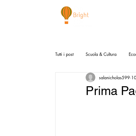
CHI SIAMO
NEWSLETTER
I 
Tutti i post
Scuola & Cultura
Eco
salanicholas599
10
Media & Social
Canzoni Positi
Prima Pag
Salute e Benessere
Redazionali
Modello Napoli
Video la Buon