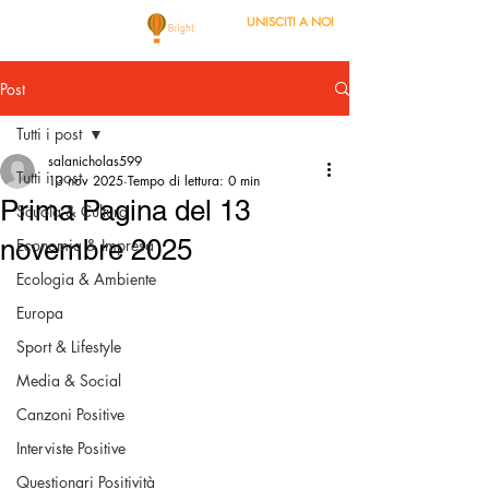
UNISCITI A NOI
Post
Tutti i post
salanicholas599
Tutti i post
13 nov 2025
Tempo di lettura: 0 min
Prima Pagina del 13
Scuola & Cultura
novembre 2025
Economia & Impresa
Ecologia & Ambiente
Europa
Sport & Lifestyle
Media & Social
Canzoni Positive
Interviste Positive
Questionari Positività