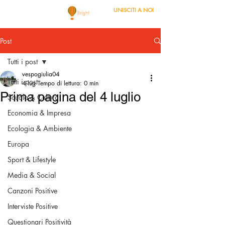
UNISCITI A NOI
Post
Tutti i post
vespogiulia04
Tutti i post
4 lug
Tempo di lettura: 0 min
Prima pagina del 4 luglio
Scuola & Cultura
Economia & Impresa
Ecologia & Ambiente
Europa
Sport & Lifestyle
Media & Social
Canzoni Positive
Interviste Positive
Questionari Positività