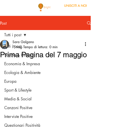
UNISCITI A NOI
Post
Tutti i post
Sara Galgano
Tutti i post
7 mag
Tempo di lettura: 0 min
Prima Pagina del 7 maggio
Scuola & Cultura
Economia & Impresa
Ecologia & Ambiente
Europa
Sport & Lifestyle
Media & Social
Canzoni Positive
Interviste Positive
Questionari Positività