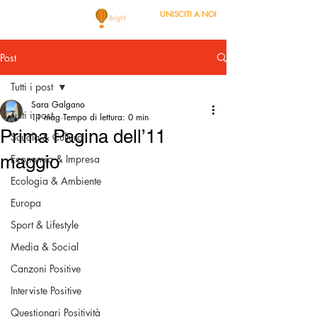
UNISCITI A NOI
Post
Tutti i post
Sara Galgano
Tutti i post
11 mag
Tempo di lettura: 0 min
Prima Pagina dell’11
Scuola & Cultura
maggio
Economia & Impresa
Ecologia & Ambiente
Europa
Sport & Lifestyle
Media & Social
Canzoni Positive
Interviste Positive
Questionari Positività