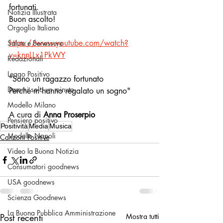
fortunati.
Notizia Illustrata
Buon ascolto!
Orgoglio Italiano
https://www.youtube.com/watch?
Salute e Benessere
v=knnLLx1PkWY
Redazionali
Leggo Positivo
"Sono un ragazzo fortunato
Dammi solo un minuto
Perché m'hanno regalato un sogno"
Modello Milano
A cura di 
Anna Proserpio
Pensiero positivo
Positività
Media
Musica
Modello Napoli
Canzoni Positive
Video la Buona Notizia
Consumatori goodnews
USA goodnews
Scienza Goodnews
La Buona Pubblica Amministrazione
Post recenti
Mostra tutti