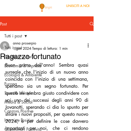
UNISCITI A NOI
Post
Tutti i post
anna proserpio
Tutti i post
1 gen 2024
Tempo di lettura: 1 min
Ragazzo fortunato
Scuola & Cultura
Buon primo dell'anno! Sembra quasi 
Economia & Impresa
surreale che l'inizio di un nuovo anno 
Ecologia & Ambiente
coincida con l'inizio di una settimana, 
Europa
speriamo sia un segno fortunato. Per 
Sport & Lifestyle
questo mi sembra giusto condividere con 
voi uno dei successi degli anni 90 di 
Media & Social
Jovanotti, sperando ci dia lo spunto per 
Canzoni Positive
stilare i nuovi propositi, per questo nuovo 
Interviste Positive
2024, e per definire le cose davvero 
importanti per noi, che ci rendono 
Questionari Positività