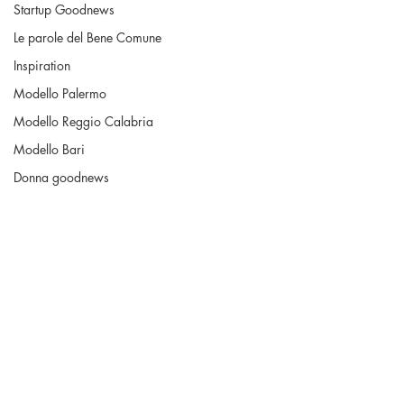
Startup Goodnews
Le parole del Bene Comune
Inspiration
Modello Palermo
Modello Reggio Calabria
Modello Bari
Donna goodnews
La buona pubblica amministrazione
Cronisti del bene comune
Diritti dei Minori - Buona info
Pensieri positivi
Prima Pagina
Bello chiama bello
Commenti
Roar
Volontariato & No Profit
Una buona pratica civica