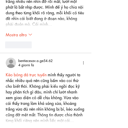
trắng nhiều nên nhìn đỡ rối mắt, lướt một 
phát là bắt nhịp được. Mình để ý họ chia nội 
dung theo từng khối rõ ràng, mỗi khối có tiêu 
đề nhìn cái biết đang ở đoạn nào, không 
phải đoán mò. Cái mình…
Mostra altro
Mi piace
bentiecesav.a.ge54.62
4 giorni fa
Kèo bóng đá trực tuyến
 mình thấy người ta 
nhắc nhiều quá nên cũng bấm vào coi thử 
cho biết thôi. Không phải kiểu ngồi đọc kỹ 
hay phân tích gì đâu, mình chỉ lướt nhanh 
xem giao diện có dễ chịu không. Vừa vào 
cái thấy trang làm khá sáng sủa, khoảng 
trắng vừa đủ nên nhìn không bị bí, kéo xuống 
cũng đỡ mệt mắt. Thông tin được chia thành 
từng khối riêng nên mình liếc một cái…