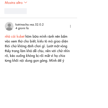
Mostra altro
Mi piace
katrinacha.vez.52.0.2
4 giorni fa
nhà cái kubet
 hôm bữa mình rảnh nên bấm 
vào xem thử cho biết, kiểu tò mò giao diện 
thôi chứ không định chơi gì. Lướt một vòng 
thấy trang làm khá dễ chịu, nền với chữ nhìn 
rõ, kéo xuống không bị rối mắt vì họ chia 
từng khối nội dung gọn gàng. Mình để ý 
trong phần giới thiệu họ có nhắc tới mã hóa 
256-bit, đặt ngay trong bài nên ai quan tâm 
bảo mật đọc cái…
Mostra altro
Mi piace
savannapatt.er.s.on.7.0.4