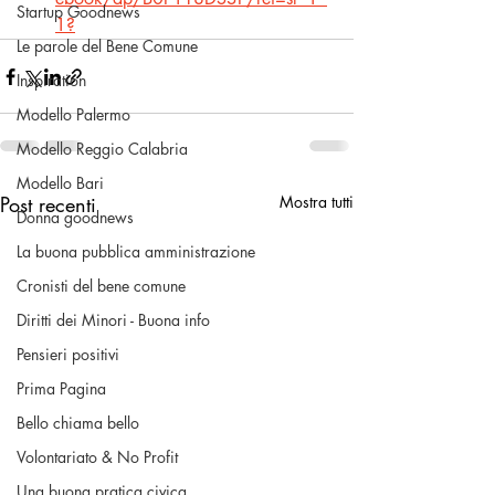
Startup Goodnews
1
?
Le parole del Bene Comune
Inspiration
Modello Palermo
Modello Reggio Calabria
Modello Bari
Post recenti
Mostra tutti
Donna goodnews
La buona pubblica amministrazione
Cronisti del bene comune
Diritti dei Minori - Buona info
Pensieri positivi
Prima Pagina
Bello chiama bello
Volontariato & No Profit
Una buona pratica civica