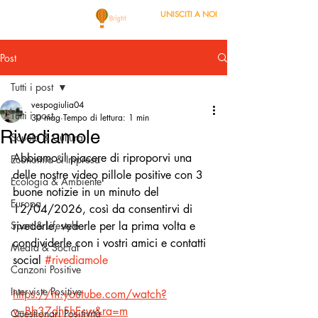
UNISCITI A NOI
Post
Tutti i post
vespogiulia04
Tutti i post
30 mag
Tempo di lettura: 1 min
Rivediamole
Scuola & Cultura
Abbiamo il piacere di riproporvi una 
Economia & Impresa
delle nostre video pillole positive con 3 
Ecologia & Ambiente
buone notizie in un minuto del 
Europa
12/04/2026, così da consentirvi di 
Sport & Lifestyle
rivederle, vederle per la prima volta e 
condividerle con i vostri amici e contatti 
Media & Social
social 
#rivediamole
Canzoni Positive
Interviste Positive
https://m.youtube.com/watch?
v=Bb37dhFhEsw&ra=m
Questionari Positività