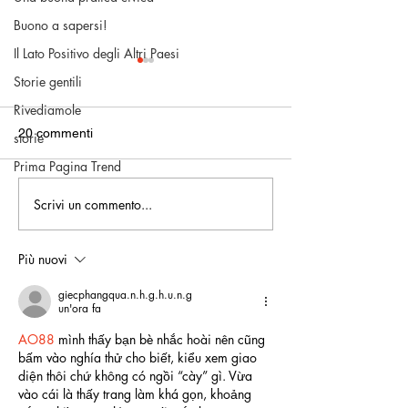
Buono a sapersi!
Il Lato Positivo degli Altri Paesi
Storie gentili
Rivediamole
20 commenti
storie
Prima Pagina Trend
Prima Pagina del 9 agosto
Scrivi un commento...
Le Parole del B
Comune
Più nuovi
giecphangqua.n.h.g.h.u.n.g
un'ora fa
AO88
 mình thấy bạn bè nhắc hoài nên cũng 
bấm vào nghía thử cho biết, kiểu xem giao 
diện thôi chứ không có ngồi “cày” gì. Vừa 
vào cái là thấy trang làm khá gọn, khoảng 