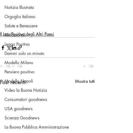
Notizia Illustrata
Orgoglio Italiano
Salute e Benessere
Il Lato Positivo degli Altri Paesi
Redazionali
Leggo Positivo
Dammi solo un minuto
Modello Milano
Pensiero positivo
Modello Napoli
Post recenti
Mostra tutti
Video la Buona Notizia
Consumatori goodnews
USA goodnews
Scienza Goodnews
La Buona Pubblica Amministrazione