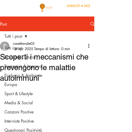
UNISCITI A NOI
Post
Tutti i post
casettavale03
Tutti i post
18 apr 2025
Tempo di lettura: 0 min
Scoperti i meccanismi che
Scuola & Cultura
prevengono le malattie
Economia & Impresa
Ecologia & Ambiente
autoimmuni
Europa
Sport & Lifestyle
Media & Social
Canzoni Positive
Interviste Positive
Questionari Positività