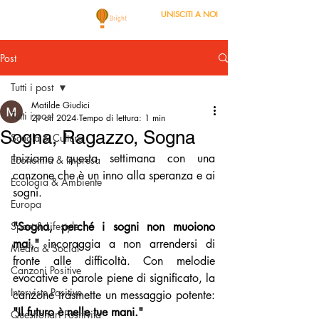
UNISCITI A NOI
Post
Tutti i post
Matilde Giudici
Tutti i post
21 ott 2024
Tempo di lettura: 1 min
Sogna, Ragazzo, Sogna
Scuola & Cultura
Iniziamo questa settimana con una 
Economia & Impresa
canzone che è un inno alla speranza e ai 
Ecologia & Ambiente
sogni.
Europa
Sport & Lifestyle
"Sogna, perché i sogni non muoiono 
mai,"
 incoraggia a non arrendersi di 
Media & Social
fronte alle difficoltà. Con melodie 
Canzoni Positive
evocative e parole piene di significato, la 
Interviste Positive
canzone trasmette un messaggio potente: 
"Il futuro è nelle tue mani."
Questionari Positività