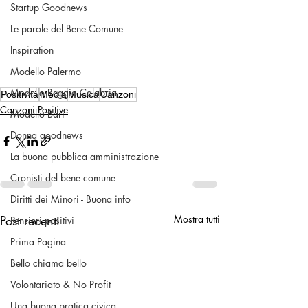
Startup Goodnews
Le parole del Bene Comune
Inspiration
Modello Palermo
Modello Reggio Calabria
Positività
Media
Musica
Canzoni
Canzoni Positive
Modello Bari
Donna goodnews
La buona pubblica amministrazione
Cronisti del bene comune
Diritti dei Minori - Buona info
Post recenti
Mostra tutti
Pensieri positivi
Prima Pagina
Bello chiama bello
Volontariato & No Profit
Una buona pratica civica