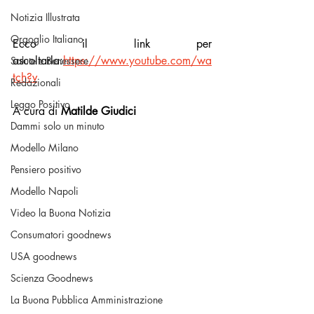
Notizia Illustrata
Orgoglio Italiano
Ecco il link per 
ascoltarla:
https://www.youtube.com/wa
Salute e Benessere
tch?v
Redazionali
Leggo Positivo
A cura di 
Matilde Giudici
Dammi solo un minuto
Modello Milano
Pensiero positivo
Modello Napoli
Video la Buona Notizia
Consumatori goodnews
USA goodnews
Scienza Goodnews
La Buona Pubblica Amministrazione