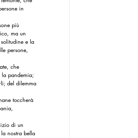
 Piemonte, che 
persone in 
n
Modello Palermo
sone più 
mico, ma un 
olitudine e la 
lle persone, 
tate, che 
 la pandemia; 
li; del dilemma 
imane toccherà 
bania, 
izio di un 
la nostra bella 