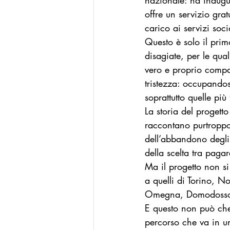
nazionale: ha inaugur
offre un servizio gra
La Buona Pubblica Amministrazione
carico ai servizi soci
Questo è solo il pri
disagiate, per le qu
Modello Reggio Calabria
Mode
vero e proprio compag
tristezza: occupandos
soprattutto quelle più 
La storia del progetto
raccontano purtroppo
dell’abbandono degli
della scelta tra pagar
Ma il progetto non si
a quelli di Torino, N
Omegna, Domodossola
E questo non può che 
percorso che va in un