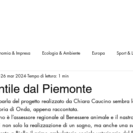
NOSTRI PROGETTI
LE NOSTRE ATTIVITA'
I NOSTRI PARTNERS
nomia & Impresa
Ecologia & Ambiente
Europa
Sport & L
26 mar 2024
Tempo di lettura: 1 min
ve
Interviste Positive
Questionari Positività
Notizia Illustra
ntile dal Piemonte
 parla del progetto realizzato da Chiara Caucino sembra l
Leggo Positivo
Dammi solo un minuto
Modello Milano
oria di Onda, appena raccontata. 
o è l’assessore regionale al Benessere animale e il nastr
a Notizia
Consumatori goodnews
USA goodnews
Scie
ei non solo la realizzazione di un sogno, ma anche una svo