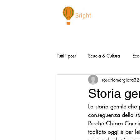
CHI SIAMO
NEWSLETTER
I 
Tutti i post
Scuola & Cultura
Eco
rosariomargiotta32
Media & Social
Canzoni Positi
Storia ge
La storia gentile che
Salute e Benessere
Redazionali
conseguenza della st
Perché Chiara Caucin
Modello Napoli
Video la Buon
tagliato oggi è per l