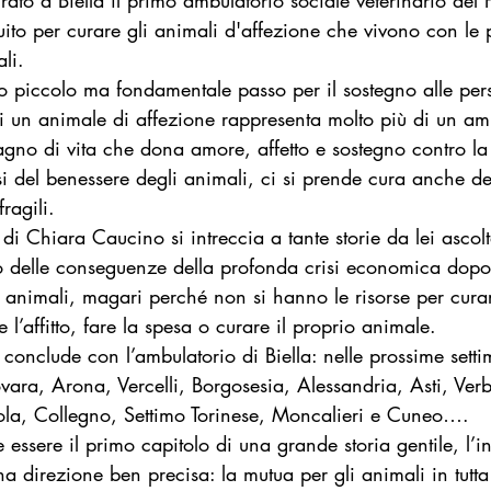
ato a Biella il primo ambulatorio sociale veterinario del
tuito per curare gli animali d'affezione che vivono con le 
Startup Goodnews
Le parole del Bene Comune
Inspiratio
ali.
mo piccolo ma fondamentale passo per il sostegno alle per
ali un animale di affezione rappresenta molto più di un a
llo Bari
Donna goodnews
no di vita che dona amore, affetto e sostegno contro la s
i del benessere degli animali, ci si prende cura anche de
fragili.
 di Chiara Caucino si intreccia a tante storie da lei ascol
 delle conseguenze della profonda crisi economica dopo
 animali, magari perché non si hanno le risorse per curar
e l’affitto, fare la spesa o curare il proprio animale.
 conclude con l’ambulatorio di Biella: nelle prossime sett
ovara, Arona, Vercelli, Borgosesia, Alessandria, Asti, Ver
, Collegno, Settimo Torinese, Moncalieri e Cuneo….
essere il primo capitolo di una grande storia gentile, l’in
a direzione ben precisa: la mutua per gli animali in tutta 