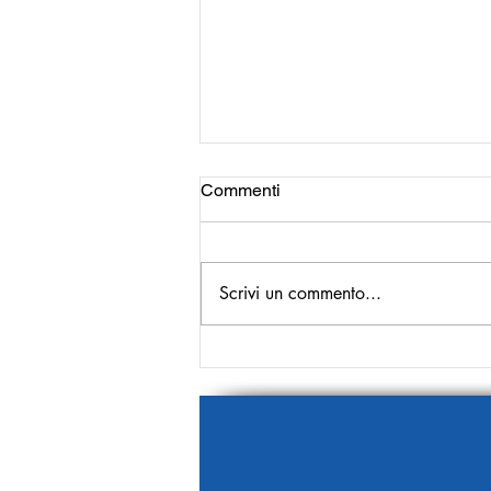
Commenti
Scrivi un commento...
Più cronaca bianca, meno
cronaca nera!