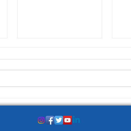
Prima Pagina del 5 agosto
Finl
scola