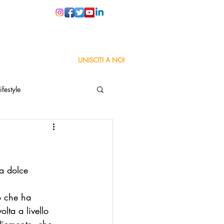
PER LE SCUOLE
UNISCITI A NOI
ifestyle
ta
Orgoglio Italiano
a dolce 
Pensiero positivo
o che ha 
nza Goodnews
lta a livello 