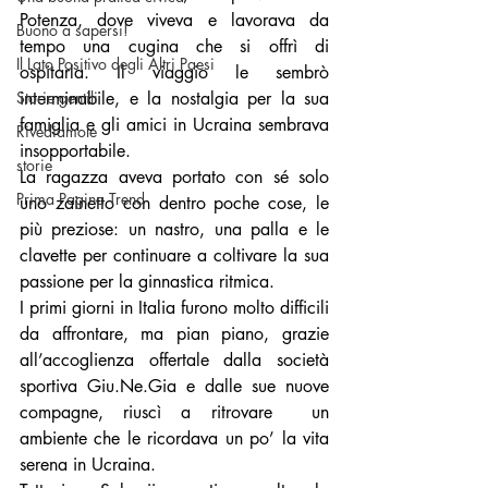
Potenza, dove viveva e lavorava da 
Buono a sapersi!
tempo una cugina che si offrì di 
Il Lato Positivo degli Altri Paesi
ospitarla. Il viaggio le sembrò 
Storie gentili
interminabile, e la nostalgia per la sua 
famiglia e gli amici in Ucraina sembrava 
Rivediamole
insopportabile.
storie
La ragazza aveva portato con sé solo 
Prima Pagina Trend
uno zainetto con dentro poche cose, le 
più preziose: un nastro, una palla e le 
clavette per continuare a coltivare la sua 
passione per la ginnastica ritmica.
I primi giorni in Italia furono molto difficili 
da affrontare, ma pian piano, grazie 
all’accoglienza offertale dalla società 
sportiva Giu.Ne.Gia e dalle sue nuove 
compagne, riuscì a ritrovare  un 
ambiente che le ricordava un po’ la vita 
serena in Ucraina. 