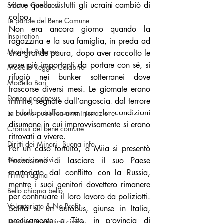
vita e quella di tutti gli ucraini cambiò di 
Startup Goodnews
colpo.
Le parole del Bene Comune
Non era ancora giorno quando la 
Inspiration
ragazzina e la sua famiglia, in preda ad 
Modello Palermo
una grande paura, dopo aver raccolto le 
cose più importanti da portare con sé, si 
Modello Reggio Calabria
rifugiò nei bunker sotterranei dove 
Modello Bari
trascorse diversi mesi. Le giornate erano 
Donna goodnews
infinite, segnate dall’angoscia, dal terrore 
e dalla sofferenza per le condizioni 
La buona pubblica amministrazione
disumane in cui improvvisamente si erano 
Cronisti del bene comune
ritrovati a vivere.
Diritti dei Minori - Buona info
Per un caso fortuito, a Miia si presentò 
Pensieri positivi
l’occasione di lasciare il suo Paese 
martoriato dal conflitto con la Russia, 
Prima Pagina
mentre i suoi genitori dovettero rimanere 
Bello chiama bello
per continuare il loro lavoro da poliziotti. 
Volontariato & No Profit
Salita su un autobus, giunse in Italia, 
precisamente a Tito, in provincia di 
Una buona pratica civica