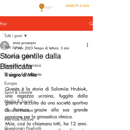
UNISCITI A NOI
Post
Tutti i post
anna proserpio
Tutti i post
17 nov 2023
Tempo di lettura: 3 min
Storia gentile dalla
Scuola & Cultura
Basilicata
Economia & Impresa
Ecologia & Ambiente
Il sogno di Miia
Europa
Questa è la storia di Solomiia Hrubiuk, 
Sport & Lifestyle
una ragazza ucraina, fuggita dalla 
Media & Social
guerra e accolta da una società sportiva 
di Potenza, grazie alla sua grande 
Canzoni Positive
passione per la ginnastica ritmica.
Interviste Positive
Miia, così la chiamano tutti, ha 12 anni. 
Questionari Positività