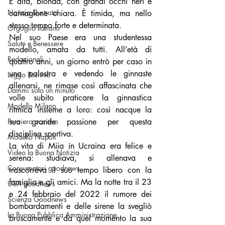
È alta, bionda, con grandi occhi neri e 
Notizia Illustrata
carnagione chiara. È timida, ma nello 
stesso tempo forte e determinata.
Orgoglio Italiano
Nel suo Paese era una studentessa 
Salute e Benessere
modello, amata da tutti. All’età di 
Redazionali
quattro anni, un giorno entrò per caso in 
una palestra e vedendo le ginnaste 
Leggo Positivo
allenarsi, ne rimase così affascinata che 
Dammi solo un minuto
volle subito praticare la ginnastica 
Modello Milano
ritmica insieme a loro: così nacque la 
Pensiero positivo
sua grande passione per questa 
disciplina sportiva.
Modello Napoli
La vita di Miia in Ucraina era felice e 
Video la Buona Notizia
serena: studiava, si allenava e 
Consumatori goodnews
trascorreva il suo tempo libero con la 
famiglia e gli amici. Ma la notte tra il 23 
USA goodnews
e 24 febbraio del 2022 il rumore dei 
Scienza Goodnews
bombardamenti e delle sirene la svegliò 
La Buona Pubblica Amministrazione
bruscamente e da quel momento la sua 