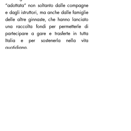
“adottata” non soltanto dalle compagne 
e dagli istruttori, ma anche dalle famiglie 
delle altre ginnaste, che hanno lanciato 
una raccolta fondi per permetterle di 
partecipare a gare e trasferte in tutta 
Italia e per sostenerla nella vita 
quotidiana.
A tutt’oggi, grazie all’aiuto della società 
sportiva, della cugina e dei genitori delle 
compagne, Miia riesce ad inseguire i 
propri sogni ed a vivere una vita 
normale, nonostante il pensiero ancora 
attuale della guerra.
Buona vita, Miia. 
A cura degli alunni dell’I.C.” Luigi La 
vista” Potenza
Docente Sonia sguazzo  