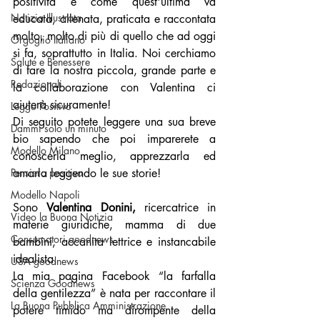
positività e come quest'ultima va 
Notizia Illustrata
educata, allenata, praticata e raccontata 
molto, molto di più di quello che ad oggi 
Orgoglio Italiano
si fa, soprattutto in Italia. Noi cerchiamo 
Salute e Benessere
di fare la nostra piccola, grande parte e 
Redazionali
la collaborazione con Valentina ci 
aiuterà sicuramente!
Leggo Positivo
Di seguito potete leggere una sua breve 
Dammi solo un minuto
bio sapendo che poi imparerete a 
Modello Milano
conoscerla meglio, apprezzarla ed 
Pensiero positivo
amarla leggendo le sue storie!
Modello Napoli
Sono 
Valentina Donini,
 ricercatrice in 
Video la Buona Notizia
materie giuridiche, mamma di due 
Consumatori goodnews
bambini, accanita lettrice e instancabile 
idealista.
USA goodnews
La mia pagina Facebook “la farfalla 
Scienza Goodnews
della gentilezza” è nata per raccontare il 
La Buona Pubblica Amministrazione
potere timido ma dirompente della 