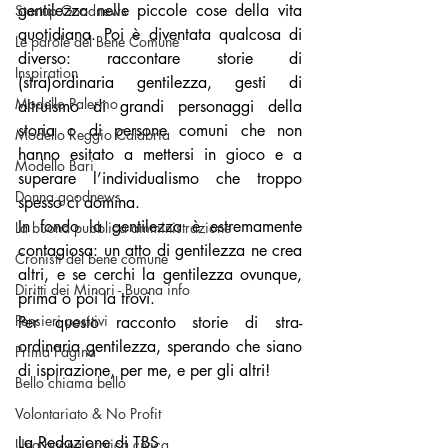
gentilezza nelle piccole cose della vita 
Startup Goodnews
quotidiana. Poi è diventata qualcosa di 
Le parole del Bene Comune
diverso: raccontare storie di 
Inspiration
(stra)ordinaria gentilezza, gesti di 
Modello Palermo
altruismo di grandi personaggi della 
storia o di persone comuni che non 
Modello Reggio Calabria
hanno esitato a mettersi in gioco e a 
Modello Bari
superare l’individualismo che troppo 
Donna goodnews
spesso ci domina.
In fondo la gentilezza è estremamente 
La buona pubblica amministrazione
contagiosa: un atto di gentilezza ne crea 
Cronisti del bene comune
altri, e se cerchi la gentilezza ovunque, 
Diritti dei Minori - Buona info
prima o poi la trovi.
Pensieri positivi
Per questo racconto storie di stra-
ordinaria gentilezza, sperando che siano 
Prima Pagina
di ispirazione, per me, e per gli altri!
Bello chiama bello
Volontariato & No Profit
La Redazione di TBS
Una buona pratica civica