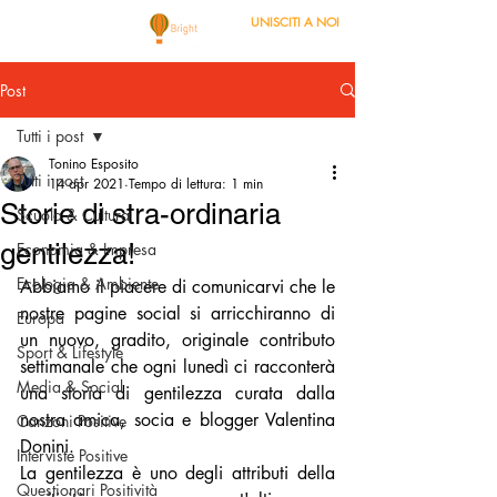
UNISCITI A NOI
Post
Tutti i post
Tonino Esposito
Tutti i post
14 apr 2021
Tempo di lettura: 1 min
Storie di stra-ordinaria
Scuola & Cultura
gentilezza!
Economia & Impresa
Ecologia & Ambiente
Abbiamo il piacere di comunicarvi che le 
nostre pagine social si arricchiranno di 
Europa
un nuovo, gradito, originale contributo 
Sport & Lifestyle
settimanale che ogni lunedì ci racconterà 
Media & Social
una storia di gentilezza curata dalla 
nostra amica, socia e blogger Valentina 
Canzoni Positive
Donini. 
Interviste Positive
La gentilezza è uno degli attributi della 
Questionari Positività