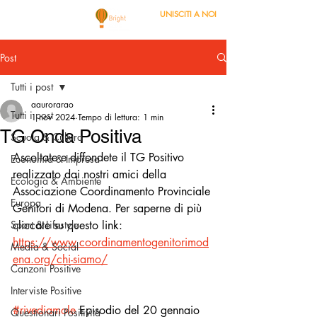
UNISCITI A NOI
Post
Tutti i post
aaurorarao
Tutti i post
1 nov 2024
Tempo di lettura: 1 min
TG Onda Positiva
Scuola & Cultura
Ascoltate e diffondete il TG Positivo 
Economia & Impresa
realizzato dai nostri amici della 
Ecologia & Ambiente
Associazione Coordinamento Provinciale 
Europa
Genitori di Modena. Per saperne di più 
Sport & Lifestyle
cliccate su questo link: 
https://www.coordinamentogenitorimod
Media & Social
ena.org/chi-siamo/
Canzoni Positive
Interviste Positive
#rivediamole
 Episodio del 20 gennaio 
Questionari Positività