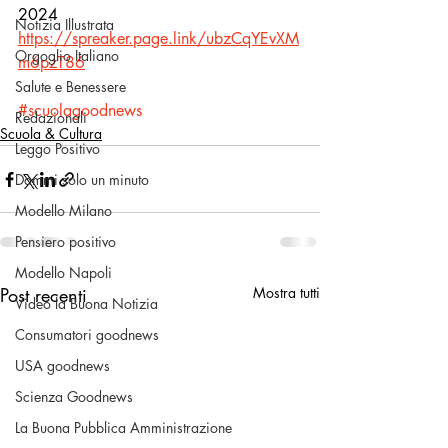
2024
Notizia Illustrata
https://spreaker.page.link/ubzCqYEvXM
Orgoglio Italiano
m6pzT86
Salute e Benessere
#scuolagoodnews
Redazionali
Scuola & Cultura
Leggo Positivo
Dammi solo un minuto
Modello Milano
Pensiero positivo
Modello Napoli
Post recenti
Mostra tutti
Video la Buona Notizia
Consumatori goodnews
USA goodnews
Scienza Goodnews
La Buona Pubblica Amministrazione