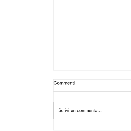
Commenti
Scrivi un commento...
Ricomincio da qui