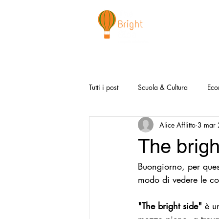
CHI SIAMO
NEWSLETTER
I 
Tutti i post
Scuola & Cultura
Eco
Alice Afflitto
3 mar
Media & Social
Canzoni Positi
The brigh
Buongiorno, per ques
Salute e Benessere
Redazionali
modo di vedere le co
Modello Napoli
Video la Buon
"The bright side"
 è u