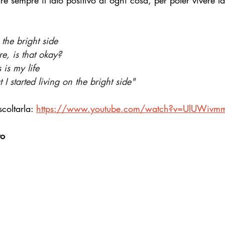
e sempre il lato positivo di ogni cosa, per poter vivere la
Startup Goodnews
Le parole del Bene Comune
Inspiratio
 the bright side
e, is that okay?
llo Bari
Donna goodnews
 is my life
t I started living on the bright side"
coltarla: 
https://www.youtube.com/watch?v=UlUWivm
to