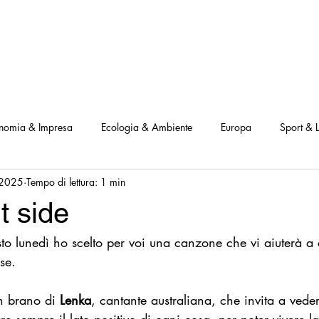
NOSTRI PROGETTI
LE NOSTRE ATTIVITA'
I NOSTRI PARTNERS
nomia & Impresa
Ecologia & Ambiente
Europa
Sport & L
 2025
Tempo di lettura: 1 min
ve
Interviste Positive
Questionari Positività
Notizia Illustra
t side
to lunedì ho scelto per voi una canzone che vi aiuterà a 
Leggo Positivo
Dammi solo un minuto
Modello Milano
se.
a Notizia
Consumatori goodnews
USA goodnews
Scie
n brano di 
Lenka
, cantante australiana, che invita a veder