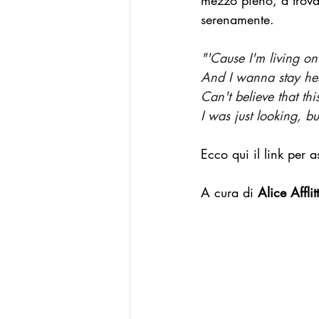
mezzo pieno, a trovar
serenamente.
La Buona Pubblica Amministrazione
"'Cause I'm living on
And I wanna stay her
Modello Reggio Calabria
Mode
Can't believe that this
I was just looking, bu
Ecco qui il link per as
A cura di 
Alice Afflit