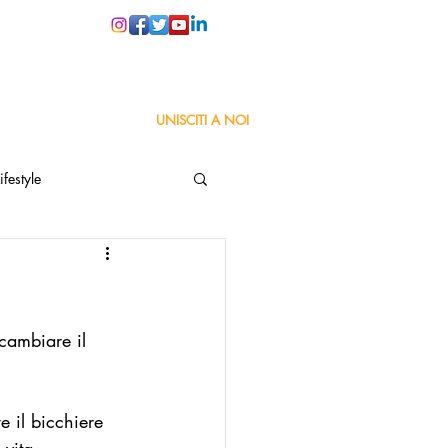
PER LE SCUOLE
UNISCITI A NOI
ifestyle
ta
Orgoglio Italiano
cambiare il 
Pensiero positivo
nza Goodnews
e il bicchiere 