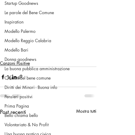
Startup Goodnews
Le parole del Bene Comune
Inspiration
Modello Palermo
Modello Reggio Calabria
Modello Bari
Donna goodnews
Canzoni Positive
La buona pubblica amministrazione
Cronisti del bene comune
Diritti dei Minori - Buona info
Pensieri positivi
Prima Pagina
Post recenti
Mostra tutti
Bello chiama bello
Volontariato & No Profit
Una buona pratica civica