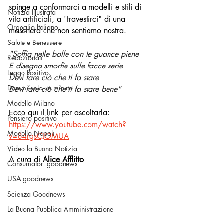
spinge a conformarci a modelli e stili di 
Notizia Illustrata
vita artificiali, a "travestirci" di una 
Orgoglio Italiano
maschera che non sentiamo nostra.
Salute e Benessere
"Soffia nelle bolle con le guance piene
Redazionali
E disegna smorfie sulle facce serie
Leggo Positivo
Devi fare ciò che ti fa stare
Dammi solo un minuto
Devi fare ciò che ti fa stare bene"
Modello Milano
Ecco qui il link per ascoltarla: 
Pensiero positivo
https://www.youtube.com/watch?
Modello Napoli
v=84rgsCJOMUA
Video la Buona Notizia
A cura di 
Alice Afflitto
Consumatori goodnews
USA goodnews
Scienza Goodnews
La Buona Pubblica Amministrazione