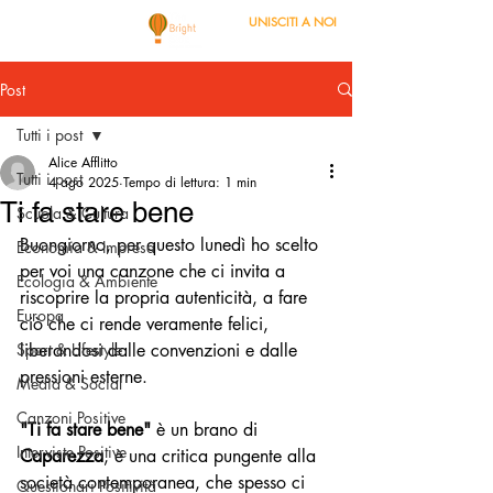
UNISCITI A NOI
Post
Tutti i post
Alice Afflitto
Tutti i post
4 ago 2025
Tempo di lettura: 1 min
Ti fa stare bene
Scuola & Cultura
Buongiorno, per questo lunedì ho scelto 
Economia & Impresa
per voi una canzone che ci invita a 
Ecologia & Ambiente
riscoprire la propria autenticità, a fare 
Europa
ciò che ci rende veramente felici, 
Sport & Lifestyle
liberandosi dalle convenzioni e dalle 
pressioni esterne.
Media & Social
Canzoni Positive
"Ti fa stare bene"
 è un brano di 
Interviste Positive
Caparezza
, è una critica pungente alla 
società contemporanea, che spesso ci 
Questionari Positività