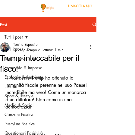
UNISCITI A NOI
Post
Tutti i post
Tonino Esposito
Tutti i post
27 mag
Tempo di lettura: 1 min
Trump intoccabile per il
Scuola & Cultura
fisco!
Economia & Impresa
Ecologia & Ambiente
Il Presidente Trump ha ottenuto la 
immunità fiscale perenne nel suo Paese!
Europa
Incredibile ma vero! Come un monarca 
Sport & Lifestyle
o un dittatore! Non come in una 
Media & Social
democrazia!
Canzoni Positive
Interviste Positive
Questionari Positività