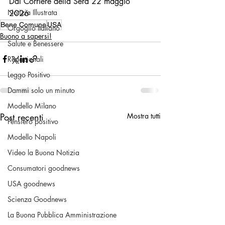
Dal Corriere della Sera 22 maggio 
Notizia Illustrata
2026 
Bene Comune
USA
Orgoglio Italiano
Buono a sapersi!
Salute e Benessere
Redazionali
Leggo Positivo
Dammi solo un minuto
Modello Milano
Post recenti
Mostra tutti
Pensiero positivo
Modello Napoli
Video la Buona Notizia
Consumatori goodnews
USA goodnews
Scienza Goodnews
La Buona Pubblica Amministrazione