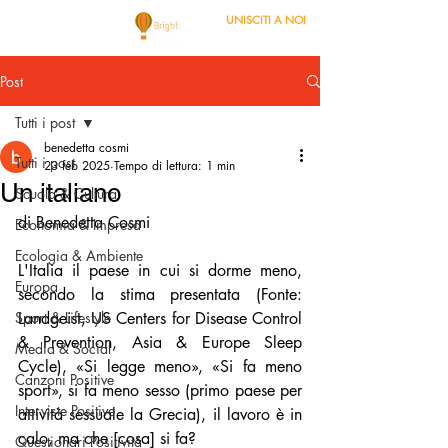
UNISCITI A NOI
Post
Tutti i post
benedetta cosmi
Tutti i post
23 feb 2025
Tempo di lettura: 1 min
Un italiano
Scuola & Cultura
di Benedetta Cosmi
Economia & Impresa
Ecologia & Ambiente
L'Italia il paese in cui si dorme meno, 
Europa
secondo la stima presentata (Fonte: 
Sport & Lifestyle
Landgeist, US Centers for Disease Control 
& Prevention, Asia & Europe Sleep 
Media & Social
Cycle), «Si legge meno», «Si fa meno 
Canzoni Positive
sport», si fa meno sesso (primo paese per 
Interviste Positive
attività sessuale la Grecia), il lavoro è in 
calo, ma che [cosa] si fa?
Questionari Positività