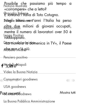
Possibile che passiamo più tempo a 
Notizia Illustrata
«corrompere» che a letto? 
Orgoglio Italiano
È lontana l'Italia di Toto Cotugno. 
Negli ultimi vent’anni l’Italia ha perso 
Salute e Benessere
oltre due milioni di giovani occupati, 
Redazionali
mentre il numero di lavoratori over 50 è 
Leggo Positivo
raddoppiato. 
Dammi solo un minuto
«La moviola la domenica in TV», il Paese 
che non c'è più. 
Modello Milano
Pensiero positivo
Modello Napoli
Video la Buona Notizia
Consumatori goodnews
USA goodnews
Post recenti
Mostra tutti
Scienza Goodnews
La Buona Pubblica Amministrazione