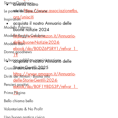
Startup Goodnews
diventa nostro 
socio
https://www.associazionetbs.
Le parole del Bene Comune
org/unisciti
Inspiration
acquista il nostro Annuario delle 
Modello Palermo
buone notizie 2024 
Modello Reggio Calabria
https://www.amazon.it/Annuario-
delle-Buone-Notizie-2024-
Modello Bari
ebook/dp/B0DZ6PSRY1/ref=sr_1_
Donna goodnews
1
?
La buona pubblica amministrazione
acquista il nostro Annuario delle 
Storie Gentili 2025 
Cronisti del bene comune
https://www.amazon.it/Annuario-
Diritti dei Minori - Buona info
delle-Storie-Gentili-2024-
Pensieri positivi
ebook/dp/B0F1Y8DS3P/ref=sr_1_
1
?
Prima Pagina
Bello chiama bello
Volontariato & No Profit
Una buona pratica civica