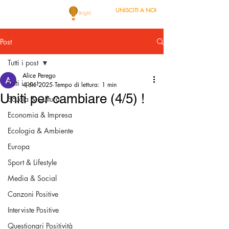
UNISCITI A NOI
Post
Tutti i post
Alice Perego
Tutti i post
4 dic 2025
Tempo di lettura: 1 min
Uniti per cambiare (4/5) !
Scuola & Cultura
Economia & Impresa
Ecologia & Ambiente
Europa
Sport & Lifestyle
Media & Social
Canzoni Positive
Interviste Positive
Questionari Positività