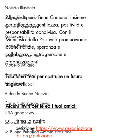
Notizia Illustrata
Alleanza per il Bene Comune: insieme 
Orgoglio Italiano
per diffondere gentilezza, positività e 
Salute e Benessere
responsabilità condivisa. Con il 
Redazionali
Manifesto della Positività promuoviamo 
Leggo Positivo
buone notizie, speranza e 
collaborazione tra persone e 
Dammi solo un minuto
organizzazioni!
Modello Milano
Pensiero positivo
Facciamo rete per costruire un futuro 
migliore!
Modello Napoli
Video la Buona Notizia
Consumatori goodnews
Alcuni inviti per te ed i tuoi amici:
USA goodnews
firma la nostra 
Scienza Goodnews
petizione
https://www.associazione
La Buona Pubblica Amministrazione
tbs.org/petizione