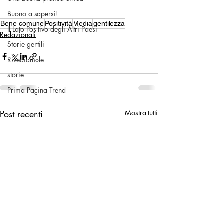
Buono a sapersi!
Bene comune
Positività
Media
gentilezza
Il Lato Positivo degli Altri Paesi
Redazionali
Storie gentili
Rivediamole
storie
Prima Pagina Trend
Post recenti
Mostra tutti