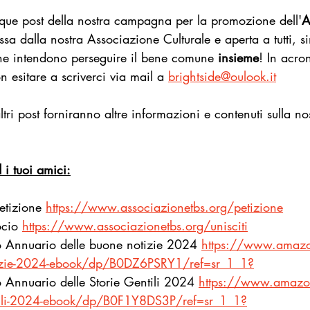
nque post della nostra campagna per la promozione dell'
A
sa dalla nostra Associazione Culturale e aperta a tutti, s
e intendono perseguire il bene comune 
insieme
! In acro
n esitare a scriverci via mail a 
brightside@oulook.it
tri post forniranno altre informazioni e contenuti sulla nos
d i tuoi amici:
etizione
https://www.associazionetbs.org/petizione
ocio
https://www.associazionetbs.org/unisciti
ro Annuario delle buone notizie 2024 
https://www.amazo
tizie-2024-ebook/dp/B0DZ6PSRY1/ref=sr_1_1
?
ro Annuario delle Storie Gentili 2024 
https://www.amazon
ntili-2024-ebook/dp/B0F1Y8DS3P/ref=sr_1_1
?