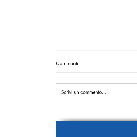
Commenti
Scrivi un commento...
Più cronaca bianca, meno
cronaca nera!