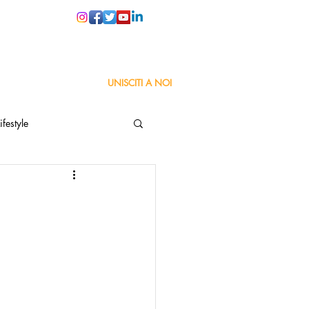
PER LE SCUOLE
UNISCITI A NOI
ifestyle
ta
Orgoglio Italiano
Pensiero positivo
nza Goodnews