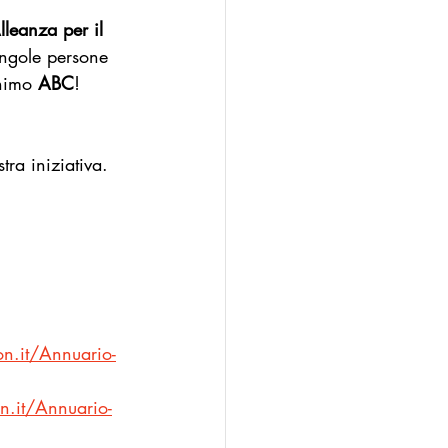
lleanza per il 
ingole persone 
nimo 
ABC
!
tra iniziativa.
n.it/Annuario-
.it/Annuario-