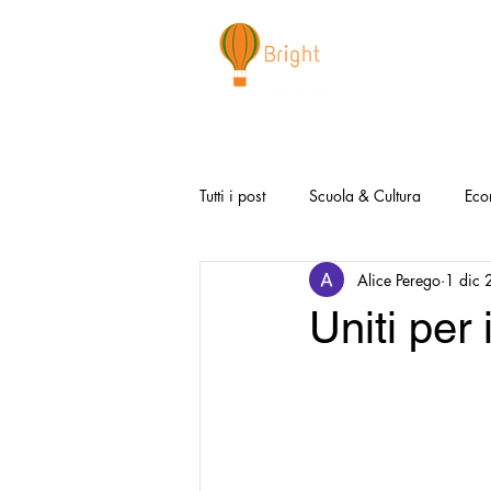
CHI SIAMO
NEWSLETTER
I 
Tutti i post
Scuola & Cultura
Eco
Alice Perego
1 dic
Media & Social
Canzoni Positi
Uniti per
Salute e Benessere
Redazionali
Modello Napoli
Video la Buon