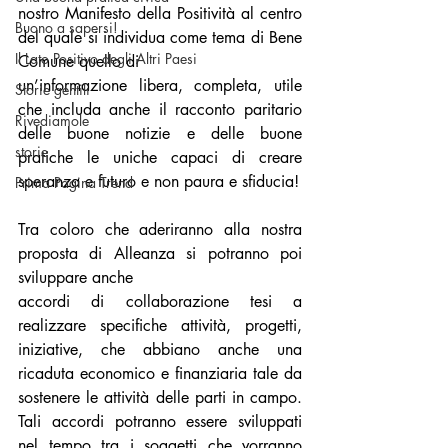
nostro Manifesto della Positività al centro 
Buono a sapersi!
del quale si individua come tema di Bene 
Il Lato Positivo degli Altri Paesi
Comune quello di
un’informazione libera, completa, utile 
Storie gentili
che includa anche il racconto paritario 
Rivediamole
delle buone notizie e delle buone 
storie
pratiche le uniche capaci di creare 
speranza e futuro e non paura e sfiducia!
Prima Pagina Trend
Tra coloro che aderiranno alla nostra 
proposta di Alleanza si potranno poi 
sviluppare anche
accordi di collaborazione tesi a 
realizzare specifiche attività, progetti, 
iniziative, che abbiano anche una 
ricaduta economico e finanziaria tale da 
sostenere le attività delle parti in campo. 
Tali accordi potranno essere sviluppati 
nel tempo tra i soggetti che vorranno 