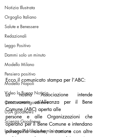
Notizia Illustrata
Orgoglio Italiano
Salute e Benessere
Redazionali
Leggo Positivo
Dammi solo un minuto
Modello Milano
Pensiero positivo
Ecco il comunicato stampa per l'ABC:
Modello Napoli
Video la Buona Notizia
La nostra Associazione intende 
promuovere un’Alleanza per il Bene 
Consumatori goodnews
Comune (ABC) aperta alle
USA goodnews
persone e alle Organizzazioni che 
Scienza Goodnews
operano per il Bene Comune e intendano 
La Buona Pubblica Amministrazione
perseguirlo insieme, in comune con altre 