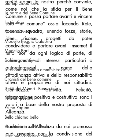
realtà come la nostra perché convinte, 
Startup Goodnews
come noi che la sfida per il Bene 
Le parole del Bene Comune
Comune si possa portare avanti e vincere 
Inspiration
solo “in comune” ossia facendo Rete, 
facendo squadra, unendo forze, storie, 
Modello Palermo
idee, risorse, progetti da poter 
Modello Reggio Calabria
condividere e portare avanti insieme! Il 
Modello Bari
tutto fuori da ogni logica di parte, di 
Donna goodnews
schieramenti, di interessi particolari o 
autoreferenziali in nome della 
La buona pubblica amministrazione
cittadinanza attiva e della responsabilità 
Cronisti del bene comune
attiva e propositiva di noi cittadini. 
Diritti dei Minori - Buona info
Gentilezza, Positività, Felicità, 
Informazione positiva e costruttiva sono i 
Pensieri positivi
valori a base della nostra proposta di 
Prima Pagina
Alleanza.
Bello chiama bello
L’adesione all’Alleanza da noi promossa 
Volontariato & No Profit
può avvenire con la condivisione del 
Una buona pratica civica