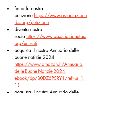
firma la nostra 
petizione
https://www.associazione
tbs.org/petizione
diventa nostro 
socio
https://www.associazionetbs.
org/unisciti
acquista il nostro Annuario delle 
buone notizie 2024 
https://www.amazon.it/Annuario-
delle-Buone-Notizie-2024-
ebook/dp/B0DZ6PSRY1/ref=sr_1_
1
?
acquista il nostro Annuario delle 
Storie Gentili 2024 
https://www.amazon.it/Annuario-
delle-Storie-Gentili-2024-
ebook/dp/B0F1Y8DS3P/ref=sr_1_
1
?