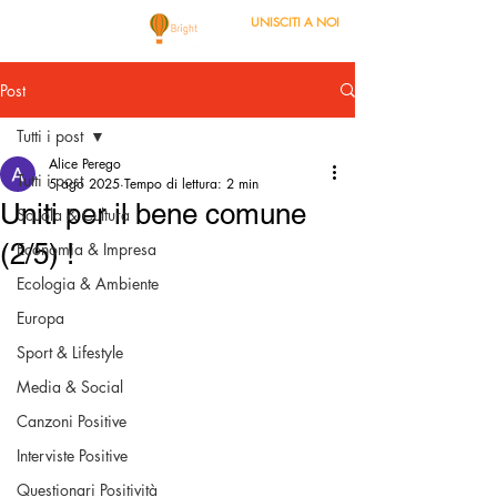
UNISCITI A NOI
Post
Tutti i post
Alice Perego
Tutti i post
5 ago 2025
Tempo di lettura: 2 min
Uniti per il bene comune
Scuola & Cultura
(2/5) !
Economia & Impresa
Ecologia & Ambiente
Europa
Sport & Lifestyle
Media & Social
Canzoni Positive
Interviste Positive
Questionari Positività