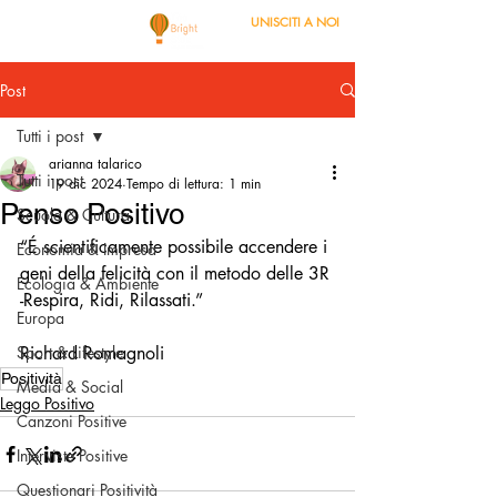
UNISCITI A NOI
Post
Tutti i post
arianna talarico
Tutti i post
19 dic 2024
Tempo di lettura: 1 min
Penso Positivo
Scuola & Cultura
“É scientificamente possibile accendere i 
Economia & Impresa
geni della felicità con il metodo delle 3R 
Ecologia & Ambiente
-Respira, Ridi, Rilassati.”
Europa
Sport & Lifestyle
Richard Romagnoli 
Positività
Media & Social
Leggo Positivo
Canzoni Positive
Interviste Positive
Questionari Positività