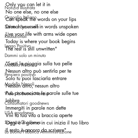
Only you can let it in
Notizia Illustrata
No one else, no one else
Orgoglio Italiano
Can speak the words on your lips
Drench yourself in words unspoken
Salute e Benessere
Live your life with arms wide open
Redazionali
Today is where your book begins
Leggo Positivo
The rest is still unwritten"
Dammi solo un minuto
"
Senti la pioggia sulla tua pelle
Modello Milano
Nessun altro può sentirla per te
Pensiero positivo
Solo tu puoi lasciarla entrare
Modello Napoli
Nessun altro, nessun altro
Può pronunciare le parole sulle tue 
Video la Buona Notizia
labbra
Consumatori goodnews
Immergiti in parole non dette
USA goodnews
Vivi la tua vita a braccia aperte
Scienza Goodnews
Oggi è il giorno in cui inizia il tuo libro
Il resto è ancora da scrivere
"
La Buona Pubblica Amministrazione