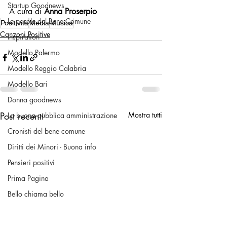
Startup Goodnews
A cura di 
Anna Proserpio
Le parole del Bene Comune
Positività
Media
Musica
Canzoni Positive
Inspiration
Modello Palermo
Modello Reggio Calabria
Modello Bari
Donna goodnews
Post recenti
Mostra tutti
La buona pubblica amministrazione
Cronisti del bene comune
Diritti dei Minori - Buona info
Pensieri positivi
Prima Pagina
Bello chiama bello
Volontariato & No Profit
Una buona pratica civica