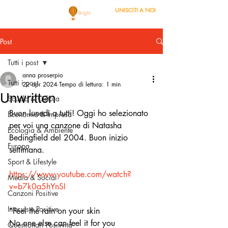
UNISCITI A NOI
Post
Tutti i post
anna proserpio
Tutti i post
22 apr 2024
Tempo di lettura: 1 min
Unwritten
Scuola & Cultura
Buon lunedì a tutti! Oggi ho selezionato 
Economia & Impresa
per voi una canzone di Natasha 
Ecologia & Ambiente
Bedingfield del 2004. Buon inizio 
Europa
settimana.
Sport & Lifestyle
https://www.youtube.com/watch?
Media & Social
v=b7k0a5hYnSI
Canzoni Positive
Interviste Positive
"Feel the rain on your skin
No one else can feel it for you
Questionari Positività