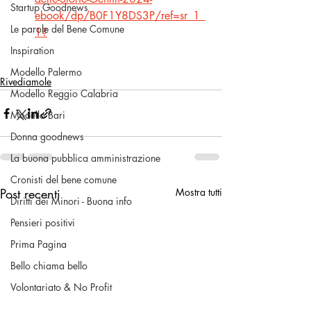
Startup Goodnews
ebook/dp/B0F1Y8DS3P/ref=sr_1_
Le parole del Bene Comune
1
?
Inspiration
Modello Palermo
Rivediamole
Modello Reggio Calabria
Modello Bari
Donna goodnews
La buona pubblica amministrazione
Cronisti del bene comune
Post recenti
Mostra tutti
Diritti dei Minori - Buona info
Pensieri positivi
Prima Pagina
Bello chiama bello
Volontariato & No Profit
Una buona pratica civica