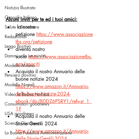
Notizia Illustrata
Orgoglio Italiano
Alcuni inviti per te ed i tuoi amici:
 la nostra 
Salute e Benessere
petizione
https://www.associazione
Redazionali
tbs.org/petizione
Leggo Positivo
diventa nostro 
Dammi solo un minuto
socio
https://www.associazionetbs.
org/unisciti
Modello Milano
Acquista il nostro Annuario delle 
Pensiero positivo
buone notizie 2024 
Modello Napoli
https://www.amazon.it/Annuario-
delle-Buone-Notizie-2024-
Video la Buona Notizia
ebook/dp/B0DZ6PSRY1/ref=sr_1_
Consumatori goodnews
1
?
USA goodnews
Acquista il nostro Annuario delle 
Scienza Goodnews
Storie Gentili 2024 
https://www.amazon.it/Annuario-
La Buona Pubblica Amministrazione
delle-Storie-Gentili-2024-