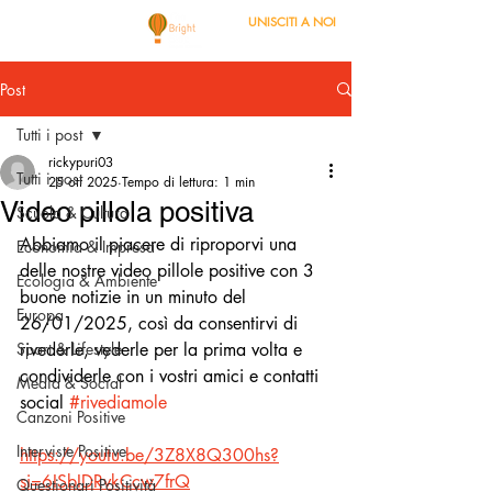
UNISCITI A NOI
Post
Tutti i post
rickypuri03
Tutti i post
25 ott 2025
Tempo di lettura: 1 min
Video pillola positiva
Scuola & Cultura
Abbiamo il piacere di riproporvi una 
Economia & Impresa
delle nostre video pillole positive con 3 
Ecologia & Ambiente
buone notizie in un minuto del 
Europa
26/01/2025, così da consentirvi di 
Sport & Lifestyle
rivederle, vederle per la prima volta e 
condividerle con i vostri amici e contatti 
Media & Social
social 
#rivediamole
Canzoni Positive
Interviste Positive
https://youtu.be/3Z8X8Q300hs?
si=6ISbIDRvkCcw7frQ
Questionari Positività