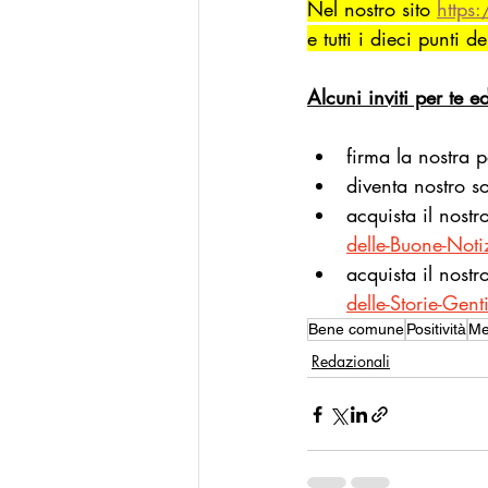
Nel nostro sito 
https
e tutti i dieci punti d
Alcuni inviti per te e
firma la nostra p
diventa nostro s
acquista il nost
delle-Buone-No
acquista il nost
delle-Storie-Ge
Bene comune
Positività
Me
Redazionali