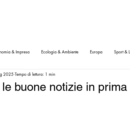
NOSTRI PROGETTI
LE NOSTRE ATTIVITA'
I NOSTRI PARTNERS
nomia & Impresa
Ecologia & Ambiente
Europa
Sport & L
g 2025
Tempo di lettura: 1 min
ve
Interviste Positive
Questionari Positività
Notizia Illustra
le buone notizie in prima
Leggo Positivo
Dammi solo un minuto
Modello Milano
a Notizia
Consumatori goodnews
USA goodnews
Scie