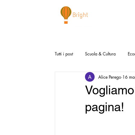
CHI SIAMO
NEWSLETTER
I 
Tutti i post
Scuola & Cultura
Eco
Alice Perego
16 ma
Media & Social
Canzoni Positi
Vogliamo 
Salute e Benessere
Redazionali
pagina!
Modello Napoli
Video la Buon