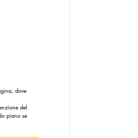
agina, dove 
tenzione del 
do piano se 