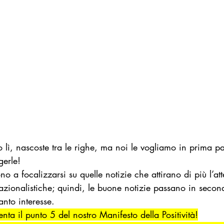
 lì, nascoste tra le righe, ma noi le vogliamo in prima p
gerle!
o a focalizzarsi su quelle notizie che attirano di più l’at
azionalistiche; quindi, le buone notizie passano in secon
anto interesse.
enta il punto 5 del nostro Manifesto della Positività!