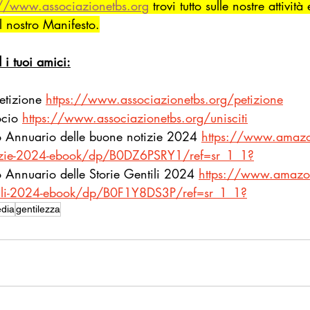
://www.associazionetbs.org
 trovi tutto sulle nostre attività 
el nostro Manifesto.
d i tuoi amici:
etizione
https://www.associazionetbs.org/petizione
ocio
https://www.associazionetbs.org/unisciti
ro Annuario delle buone notizie 2024 
https://www.amazo
tizie-2024-ebook/dp/B0DZ6PSRY1/ref=sr_1_1
?
ro Annuario delle Storie Gentili 2024 
https://www.amazon
ntili-2024-ebook/dp/B0F1Y8DS3P/ref=sr_1_1
?
dia
gentilezza