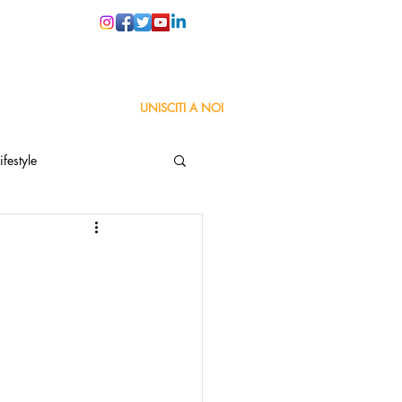
PER LE SCUOLE
UNISCITI A NOI
ifestyle
ta
Orgoglio Italiano
Pensiero positivo
nza Goodnews