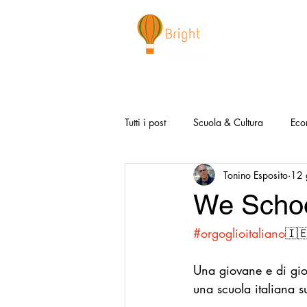
CHI SIAMO
NEWSLETTER
I 
Tutti i post
Scuola & Cultura
Eco
Tonino Esposito
12 
Media & Social
Canzoni Positi
We Scho
#orgoglioitaliano
🇮
Salute e Benessere
Redazionali
Una giovane e di giov
Modello Napoli
Video la Buon
una scuola italiana 