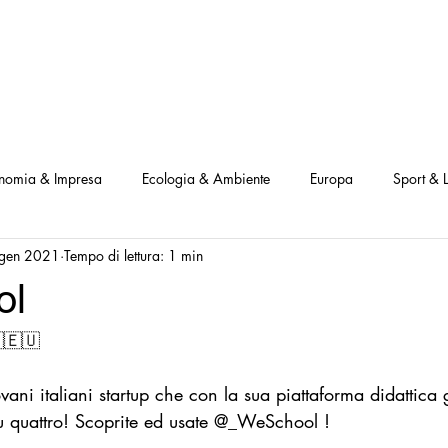
NOSTRI PROGETTI
LE NOSTRE ATTIVITA'
I NOSTRI PARTNERS
nomia & Impresa
Ecologia & Ambiente
Europa
Sport & L
gen 2021
Tempo di lettura: 1 min
ve
Interviste Positive
Questionari Positività
Notizia Illustra
ol
🇪🇺
Leggo Positivo
Dammi solo un minuto
Modello Milano
ani italiani startup che con la sua piattaforma didattica 
a Notizia
Consumatori goodnews
USA goodnews
Scie
su quattro! Scoprite ed usate @_WeSchool !