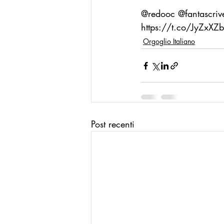
@redooc @fantascriv
La Buona Pubblica Amministrazione
https://t.co/JyZxXZ
Orgoglio Italiano
Modello Reggio Calabria
Mode
Post recenti