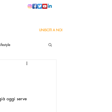
PER LE SCUOLE
UNISCITI A NOI
ifestyle
ta
Orgoglio Italiano
Pensiero positivo
già oggi serve 
nza Goodnews