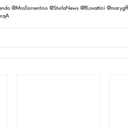
endo @MraSorrentino @SturlaNews @RLovattini @marygff
Startup Goodnews
Le parole del Bene Comune
Inspiratio
bcqA
llo Bari
Donna goodnews