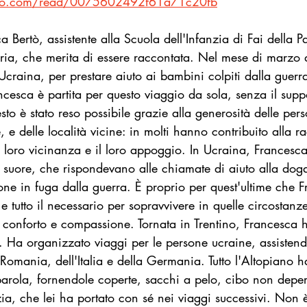
eo.com/read/0075602492f61a71c20fb
Startup Goodnews
Le parole del Bene Comune
Inspiratio
a Bertò, assistente alla Scuola dell'Infanzia di Fai della P
oria, che merita di essere raccontata. Nel mese di marzo
l'Ucraina, per prestare aiuto ai bambini colpiti dalla guerr
llo Bari
Donna goodnews
ncesca è partita per questo viaggio da sola, senza il supp
o è stato reso possibile grazie alla generosità delle pers
e delle località vicine: in molti hanno contribuito alla ra
 loro vicinanza e il loro appoggio. In Ucraina, Francesca
le suore, che rispondevano alle chiamate di aiuto alla dog
ne in fuga dalla guerra. È proprio per quest'ultime che Fr
 e tutto il necessario per sopravvivere in quelle circostanze
o conforto e compassione. Tornata in Trentino, Francesca 
. Ha organizzato viaggi per le persone ucraine, assistend
a Romania, dell'Italia e della Germania. Tutto l'Altopiano h
parola, fornendole coperte, sacchi a pelo, cibo non deperib
izia, che lei ha portato con sé nei viaggi successivi. Non 