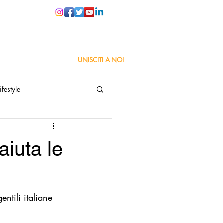
PER LE SCUOLE
UNISCITI A NOI
ifestyle
ta
Orgoglio Italiano
aiuta le
Pensiero positivo
ntili italiane 
nza Goodnews