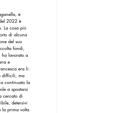
n
Modello Palermo
aganella, è 
 del 2022 è 
a. La cosa più 
orto di alcuna 
one del suo 
ccolta fondi, 
 ha lavorato a 
ana e 
ancesca era li: 
 difficili, ma 
ha continuato la 
ole a spostarsi 
a cercato di 
ile, detersivi 
è la prima volta 