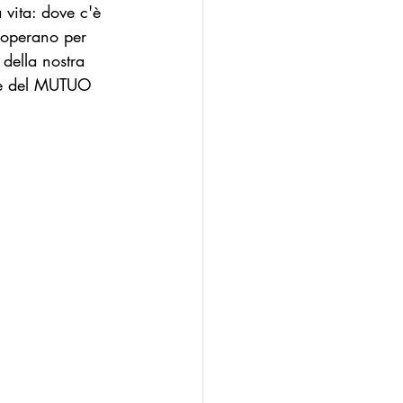
 vita: dove c'è 
adoperano per 
 della nostra 
À e del MUTUO 