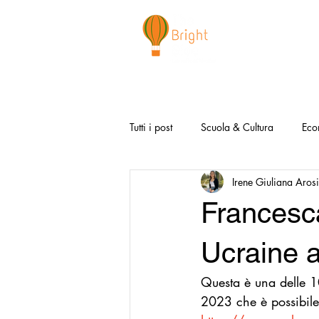
CHI SIAMO
NEWSLETTER
I 
Tutti i post
Scuola & Cultura
Eco
Irene Giuliana Aros
Media & Social
Canzoni Positi
Francesca
Salute e Benessere
Redazionali
Ucraine a
Questa è una delle 100
Modello Napoli
Video la Buon
2023 che è possibile 