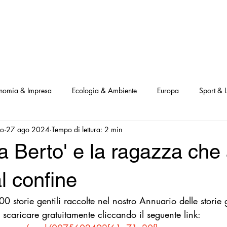
NOSTRI PROGETTI
LE NOSTRE ATTIVITA'
I NOSTRI PARTNERS
nomia & Impresa
Ecologia & Ambiente
Europa
Sport & L
io
27 ago 2024
Tempo di lettura: 2 min
ve
Interviste Positive
Questionari Positività
Notizia Illustra
 Berto' e la ragazza che 
Leggo Positivo
Dammi solo un minuto
Modello Milano
l confine
 storie gentili raccolte nel nostro Annuario delle storie ge
a Notizia
Consumatori goodnews
USA goodnews
Scie
scaricare gratuitamente cliccando il seguente link: 