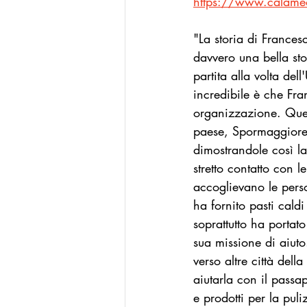
https://www.calam
La Buona Pubblica Amministrazione
"La storia di Francesc
davvero una bella st
partita alla volta del
Modello Reggio Calabria
Mode
incredibile è che Fra
organizzazione. Quest
paese, Spormaggiore, 
dimostrandole così la
stretto contatto con 
accoglievano le perso
ha fornito pasti caldi
soprattutto ha portat
sua missione di aiuto
verso altre città dell
aiutarla con il passa
e prodotti per la pul