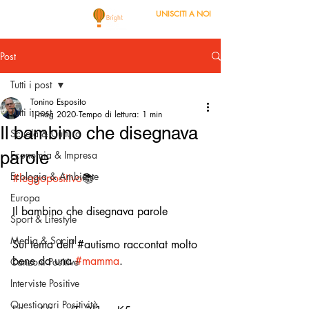
UNISCITI A NOI
Post
Tutti i post
Tonino Esposito
Tutti i post
1 mag 2020
Tempo di lettura: 1 min
Il bambino che disegnava
Scuola & Cultura
parole
Economia & Impresa
Ecologia & Ambiente
#leggopositivo
📚
Europa
Il bambino che disegnava parole
Sport & Lifestyle
Media & Social
Sul tema dell'#autismo raccontat molto 
bene da una 
#mamma
.
Canzoni Positive
Interviste Positive
Questionari Positività