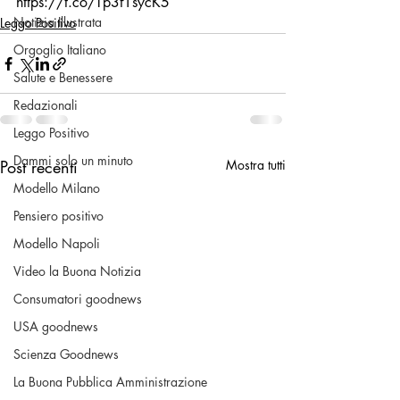
https://t.co/Tp3f1sycK5
Notizia Illustrata
Leggo Positivo
Orgoglio Italiano
Salute e Benessere
Redazionali
Leggo Positivo
Dammi solo un minuto
Post recenti
Mostra tutti
Modello Milano
Pensiero positivo
Modello Napoli
Video la Buona Notizia
Consumatori goodnews
USA goodnews
Scienza Goodnews
La Buona Pubblica Amministrazione