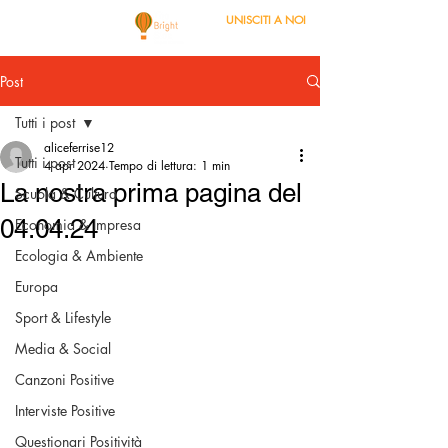
UNISCITI A NOI
Post
Tutti i post
aliceferrise12
Tutti i post
4 apr 2024
Tempo di lettura: 1 min
La nostra prima pagina del
Scuola & Cultura
04.04.24
Economia & Impresa
Ecologia & Ambiente
Europa
Sport & Lifestyle
Media & Social
Canzoni Positive
Interviste Positive
Questionari Positività