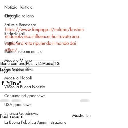
Notizia Illustrata
Link: 
Orgoglio Italiano
Salute e Benessere
https://www.fanpage.it/milano/kristian-
Redazionali
el-dosoky-eco-influencer-ho-trovato-una-
Leggo Positivo
ragione-di-vita-ripulendo-il-mondo-dai-
rifiuti/
Dammi solo un minuto
Modello Milano
Bene comune
Positività
Media
TG
Pensiero positivo
Leggo Positivo
Modello Napoli
Video la Buona Notizia
Consumatori goodnews
USA goodnews
Scienza Goodnews
Post recenti
Mostra tutti
La Buona Pubblica Amministrazione